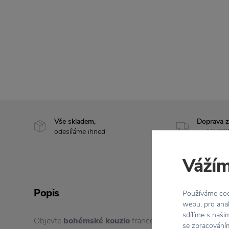
Vše skladem,
Doprava 
odesíláme ihned
nad 2 000
Vážím
Popis
Používáme cook
webu, pro anal
sdílíme s naši
Objevte
bohémské kouzlo
francouzské značky
Now´S
se zpracováním