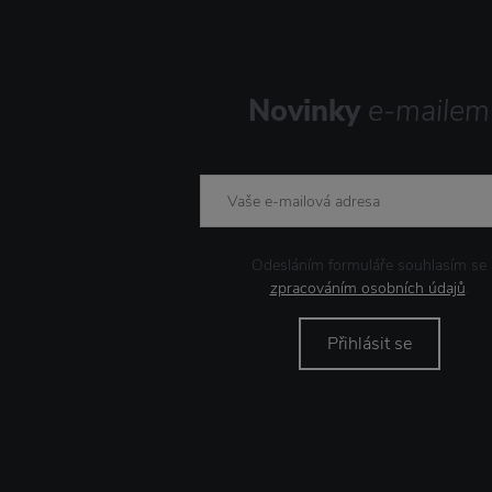
Novinky
e-mailem
Odesláním formuláře souhlasím se
zpracováním osobních údajů
.
Přihlásit se