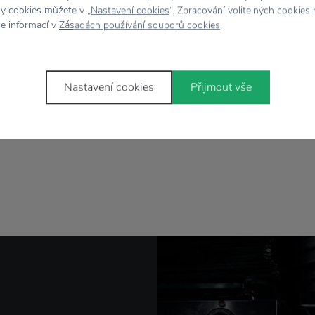
aci v černé barvě.
hy cookies můžete v „
Nastavení cookies
“. Zpracování volitelných cookies
ce informací v
Zásadách používání souborů cookies
.
Barva
se skleněným
svícnem
.
mbusu vrhá zapálená
Materiál
o obývacího pokoje,
Nastavení cookies
Přijmout vše
féru
dodáte každé
Rozměr