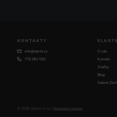
KONTAKTY
ELART
info@elarte.cz
O nás
776 081 000
Kontakt
Značky
Blog
Galerie Dio
© 2026 DioArt s.r.o.
|
Nastavení cookies