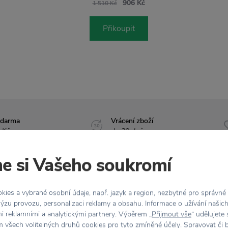
906 Kč
1 510 Kč
Přikoupit
zdarma
Vrácení zboží
 Kč
do 30 dnů
e si Vašeho soukromí
Vlastnosti
ies a vybrané osobní údaje, např. jazyk a region, nezbytné pro správné
ýzu provozu, personalizaci reklamy a obsahu. Informace o užívání našic
mi reklamními a analytickými partnery. Výběrem „
Přijmout vše
“ udělujete
 Home.
Bambusová
Kód produktu
 všech volitelných druhů cookies pro tyto zmíněné účely. Spravovat či 