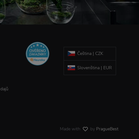
Čeština | CZK
Slovenština | EUR
údajů
Made with
by
PragueBest