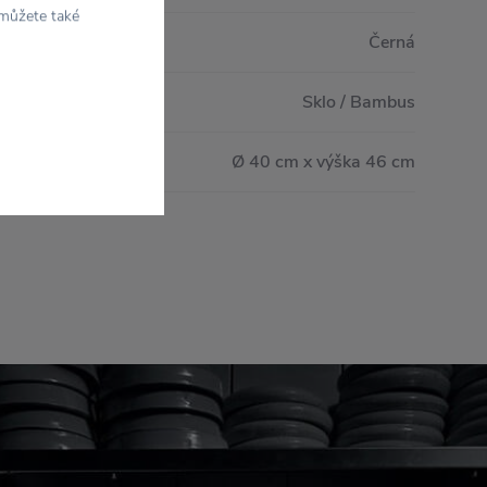
 můžete také
Černá
Sklo / Bambus
Ø 40 cm x výška 46 cm