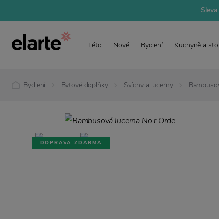
Sleva 
Léto
Nové
Bydlení
Kuchyně a sto
Bydlení
Bytové doplňky
Svícny a lucerny
Bambusov
DOPRAVA ZDARMA