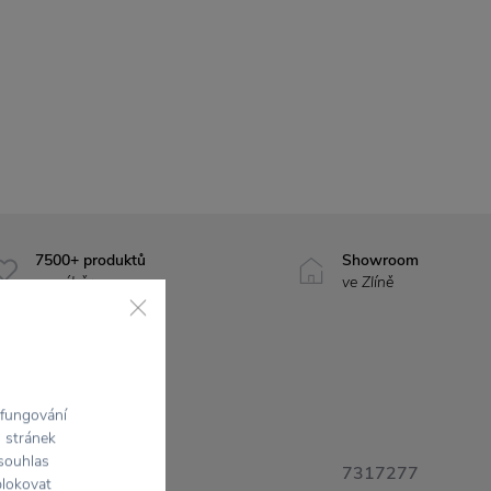
7500+ produktů
Showroom
na výběr
ve Zlíně
 fungování
h stránek
 souhlas
7317277
blokovat