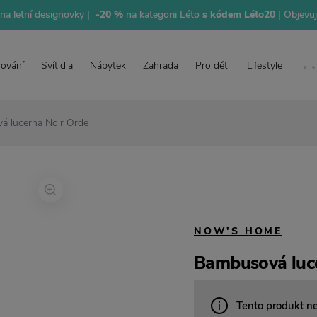
na letní designovky |
-20 %
na kategorii Léto
s kódem Léto20
| Objevu
lování
Svítidla
Nábytek
Zahrada
Pro děti
Lifestyle
á lucerna Noir Orde
NOW'S HOME
Bambusová luc
Tento produkt n