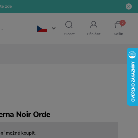
jte zde
0
Hledat
Přihlásit
Košík
erna Noir Orde
ení možné koupit.