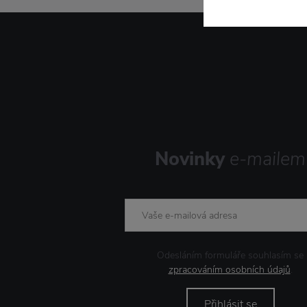
Novinky
e-mailem
Odesláním formuláře souhlasím se
zpracováním osobních údajů
.
Přihlásit se