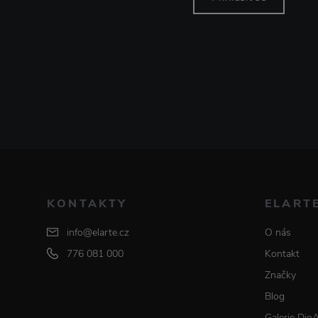
KONTAKTY
ELART
info@elarte.cz
O nás
776 081 000
Kontakt
Značky
Blog
Galerie Dio