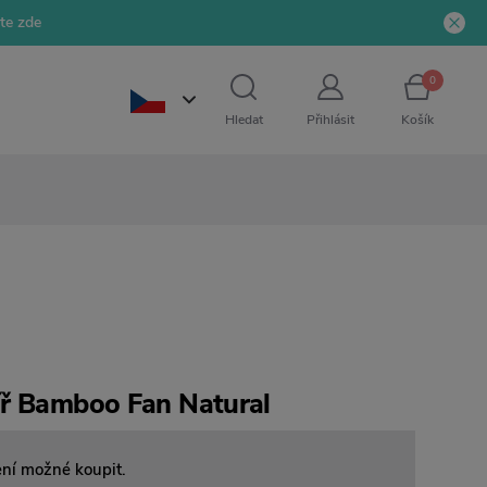
jte zde
0
Hledat
Přihlásit
Košík
íř Bamboo Fan Natural
ení možné koupit.