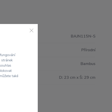
BAJN115N-S
Přírodní
 fungování
h stránek
Bambus
 souhlas
blokovat
 můžete také
D: 23 cm x Š: 29 cm