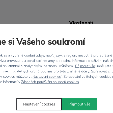
Vlastnosti
 vám poskytne potřebné
Kód produktu
e si Vašeho soukromí
učně vyrobený zručnými
Barva
na teplé jarní a letní
ies a vybrané osobní údaje, např. jazyk a region, nezbytné pro správné
.
ýzu provozu, personalizaci reklamy a obsahu. Informace o užívání našic
Materiál
mi reklamními a analytickými partnery. Výběrem „
Přijmout vše
“ udělujete
zavěšení na stěnu.
 všech volitelných druhů cookies pro tyto zmíněné účely. Spravovat či 
korací.
hy cookies můžete v „
Nastavení cookies
“. Zpracování volitelných cookies
Rozměr
ce informací v
Zásadách používání souborů cookies
.
Nastavení cookies
Přijmout vše