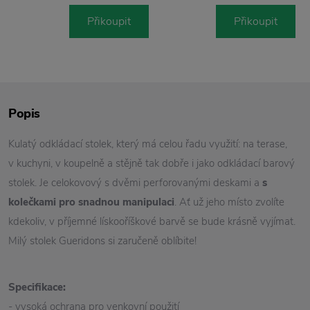
Přikoupit
Přikoupit
Popis
Kulatý odkládací stolek, který má celou řadu využití: na terase,
v kuchyni, v koupelně a stějně tak dobře i jako odkládací barový
stolek. Je celokovový s dvěmi perforovanými deskami a
s
kolečkami pro snadnou manipulaci
. Ať už jeho místo zvolíte
kdekoliv, v příjemné lískooříškové barvě se bude krásně vyjímat.
Milý stolek Gueridons si zaručeně oblíbite!
Specifikace:
- vysoká ochrana pro venkovní použití