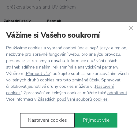
- prášková barva s anti-UV účinkem
Zahradní stoly
Fermob
Vážíme si Vašeho soukromí
Vlastnosti
Používáme cookies a vybrané osobní údaje, např. jazyk a region,
Kód produktu
106214
nezbytné pro správné fungování webu, pro analýzu provozu,
personalizaci reklamy a obsahu. Informace o užívání našich
Barva
Hnědá
stránek sdílíme s našimi reklamními a analytickými partnery.
Výběrem „
Přijmout vše
“ udělujete souhlas se zpracováním všech
Hmotnost
4,3 kg
volitelných druhů cookies pro tyto zmíněné účely. Spravovat
či blokovat jednotlivé druhy cookies můžete v „
Nastavení
Kolekce
GUINGUETTE
cookies
“. Zpracování volitelných cookies můžete také
odmítnout
.
Více informací v
Zásadách používání souborů cookies
.
Materiál
Ocel
Rozměr
Výška 62 cm x průměr 40 cm
Nastavení cookies
Přijmout vše