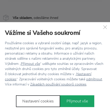
Vše skladem,
odesíláme ihned
Doprava zdarma
nad 2 000 Kč
Vážíme si Vašeho soukromí
Vrácení zboží
do 30 dnů
Používáme cookies a vybrané osobní údaje, např. jazyk a region,
7500+ produktů
na výběr
nezbytné pro správné fungování webu, pro analýzu provozu,
personalizaci reklamy a obsahu. Informace o užívání našich
Showroom
ve Zlíně
stránek sdílíme s našimi reklamními a analytickými partnery.
Výběrem „
Přijmout vše
“ udělujete souhlas se zpracováním všech
volitelných druhů cookies pro tyto zmíněné účely. Spravovat
či blokovat jednotlivé druhy cookies můžete v „
Nastavení
cookies
“. Zpracování volitelných cookies můžete také
odmítnout
.
Více informací v
Zásadách používání souborů cookies
.
Novinky
e-mailem
Nastavení cookies
Přijmout vše