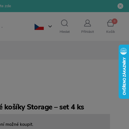
jte zde
0
Hledat
Přihlásit
Košík
 košíky Storage – set 4 ks
ení možné koupit.