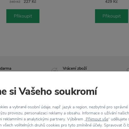
227 Kč
429 Kč
349 Kč
Přikoupit
Přikoupit
zdarma
Vrácení zboží
 Kč
do 30 dnů
e si Vašeho soukromí
ies a vybrané osobní údaje, např. jazyk a region, nezbytné pro správné
Vlastnosti
ýzu provozu, personalizaci reklamy a obsahu. Informace o užívání našic
mi reklamními a analytickými partnery. Výběrem „
Přijmout vše
“ udělujete
uje praktické pomocníky
Kód produktu
 všech volitelných druhů cookies pro tyto zmíněné účely. Spravovat či 