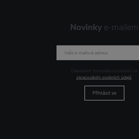
Novinky
e-mailem
Odesláním formuláře souhlasím se
zpracováním osobních údajů
.
Přihlásit se