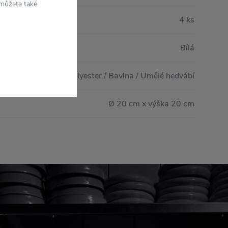
 můžete také
4 ks
Bílá
Polyester / Bavlna / Umělé hedvábí
Ø 20 cm x výška 20 cm