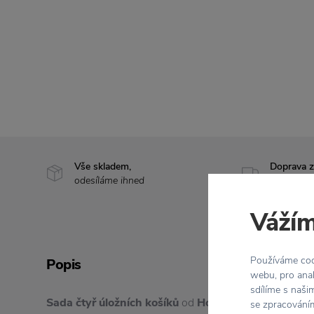
Vše skladem,
Doprava 
odesíláme ihned
nad 2 000
Vážím
Používáme cook
Popis
webu, pro anal
sdílíme s naši
Sada čtyř úložních košíků
od
House Doctor
představ
se zpracováním