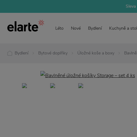
Sleva 
Léto
Nové
Bydlení
Kuchyně a sto
Bydlení
Bytové doplňky
Úložné koše a boxy
Bavlně