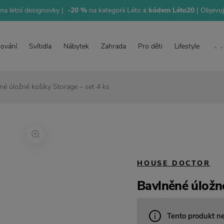
na letní designovky |
-20 %
na kategorii Léto
s kódem Léto20
| Objevu
lování
Svítidla
Nábytek
Zahrada
Pro děti
Lifestyle
né úložné košíky Storage – set 4 ks
HOUSE DOCTOR
Bavlněné úložné
Tento produkt n