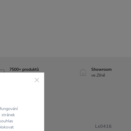
7500+ produktů
Showroom
na výběr
ve Zlíně
 fungování
h stránek
 souhlas
Ls0416
blokovat