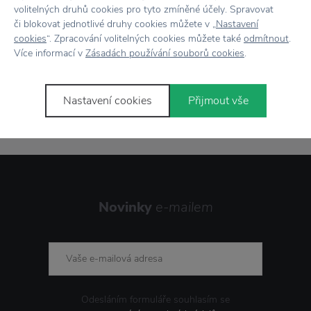
volitelných druhů cookies pro tyto zmíněné účely. Spravovat
Doprava zdarma
nad 2 000 Kč
či blokovat jednotlivé druhy cookies můžete v „
Nastavení
cookies
“. Zpracování volitelných cookies můžete také
odmítnout
.
Vrácení zboží
do 30 dnů
Více informací v
Zásadách používání souborů cookies
.
7500+ produktů
na výběr
Nastavení cookies
Přijmout vše
Showroom
ve Zlíně
Novinky
e-mailem
Odesláním formuláře souhlasím se