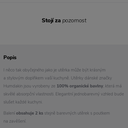
Stojí za
pozornost
Popis
I něco tak obyčejného jako je utěrka může být krásným
a stylovým doplňkem vaší kuchyně. Utěrky dánské značky
Humdakin jsou vyrobeny ze
100% organické bavlny
, která má
skvělé absorpční vlastnosti. Elegantní jednobarevný vzhled bude
slušet každé kuchyni.
Balení
obsahuje 2 ks
stejně barevných utěrek s poutkem
na zavěšení.