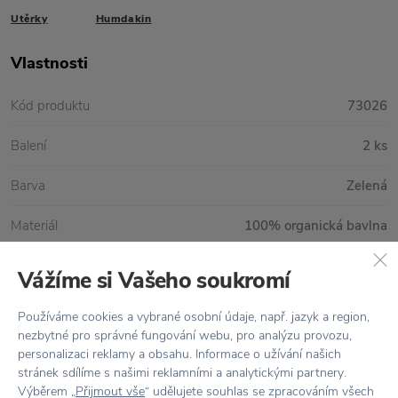
Utěrky
Humdakin
Vlastnosti
Kód produktu
73026
Balení
2 ks
Barva
Zelená
Materiál
100% organická bavlna
Péče
Praní v pračce na 30°C
Vážíme si Vašeho soukromí
Rozměr
45 x 70 cm
Používáme cookies a vybrané osobní údaje, např. jazyk a region,
nezbytné pro správné fungování webu, pro analýzu provozu,
personalizaci reklamy a obsahu. Informace o užívání našich
stránek sdílíme s našimi reklamními a analytickými partnery.
Vše skladem,
odesíláme ihned
Výběrem „
Přijmout vše
“ udělujete souhlas se zpracováním všech