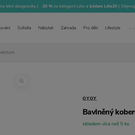
na letní designovky |
-20 %
na kategorii Léto
s kódem Léto20
| Objevu
lování
Svítidla
Nábytek
Zahrada
Pro děti
Lifestyle
venture
OYOY
Bavlněný kober
skladem více než 5 ks