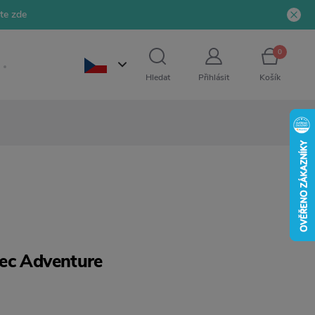
jte zde
0
Hledat
Přihlásit
Košík
ec Adventure