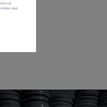
blokovat
 můžete také
n