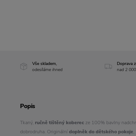
Vše skladem,
Doprava 
odesíláme ihned
nad 2 000
Popis
Tkaný,
ručně tištěný koberec
ze 100% bavlny nadchn
dobrodruha. Originální
doplněk do dětského pokoje
,