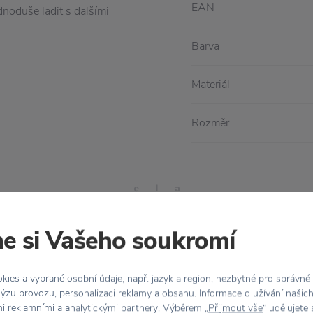
EAN
dnoduše ladit s dalšími
Barva
Materiál
Rozměr
e si Vašeho soukromí
ies a vybrané osobní údaje, např. jazyk a region, nezbytné pro správné
Stojí za
pozornost
ýzu provozu, personalizaci reklamy a obsahu. Informace o užívání našic
mi reklamními a analytickými partnery. Výběrem „
Přijmout vše
“ udělujete