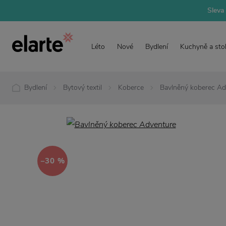
Sleva 
Léto
Nové
Bydlení
Kuchyně a sto
Bydlení
Bytový textil
Koberce
Bavlněný koberec Ad
−30 %