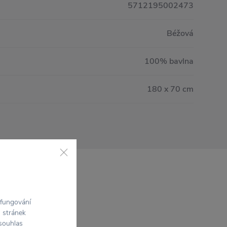
5712195002473
Béžová
100% bavlna
180 x 70 cm
 fungování
h stránek
 souhlas