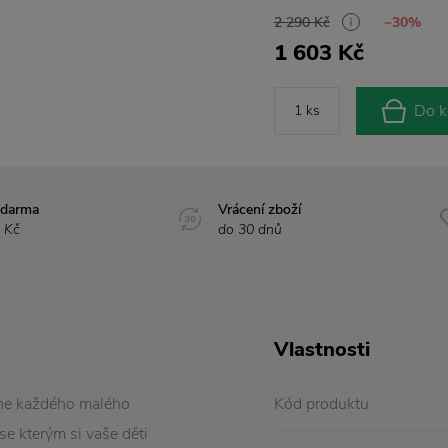
2 290 Kč
−30%
1 603 Kč
Do k
zdarma
Vrácení zboží
 Kč
do 30 dnů
Vlastnosti
e každého malého
Kód produktu
 se kterým si vaše děti