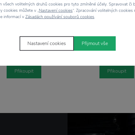
 všech volitelných druhů cookies pro tyto zmíněné účely. Spravovat či 
hy cookies můžete v „
Nastavení cookies
“. Zpracování volitelných cookies
ce informací v
Zásadách používání souborů cookies
.
OYOY
OYOY
Nastavení cookies
Přijmout vše
Prostírání Lion
Prostírání Pengui
399 Kč
399 Kč
Přikoupit
Přikoupit