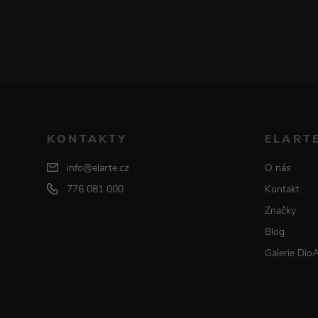
KONTAKTY
ELART
info@elarte.cz
O nás
776 081 000
Kontakt
Značky
Blog
Galerie Dio