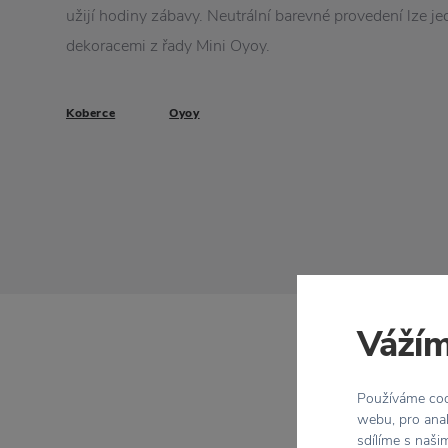
užijí hodiny zábavy. Neutrální barevné provedení lze je
dekoracemi z řady Mini Oyoy.
Koberce
Oyoy
Vážím
Používáme cook
webu, pro anal
sdílíme s naši