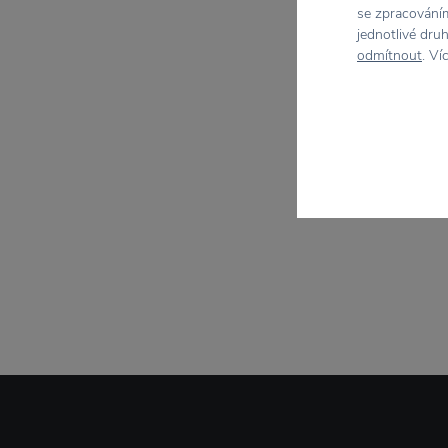
se zpracováním
jednotlivé dru
odmítnout
. Ví