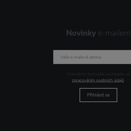
Novinky
e-mailem
Odesláním formuláře souhlasím se
zpracováním osobních údajů
.
Přihlásit se