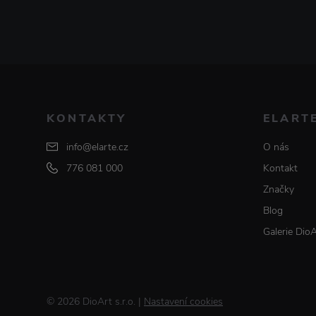
KONTAKTY
ELART
info@elarte.cz
O nás
776 081 000
Kontakt
Značky
Blog
Galerie Dio
© 2026 DioArt s.r.o.
|
Nastavení cookies