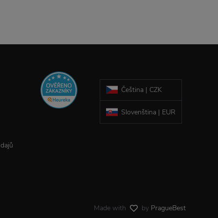
Čeština | CZK
Slovenština | EUR
údajů
Made with
by
PragueBest