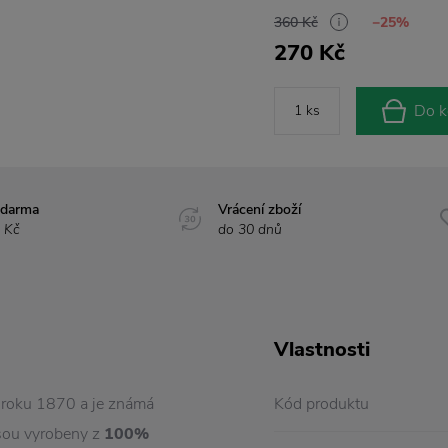
360 Kč
−25%
270 Kč
Do k
zdarma
Vrácení zboží
 Kč
do 30 dnů
Vlastnosti
d roku 1870 a je známá
Kód produktu
jsou vyrobeny z
100%