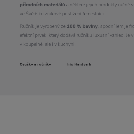
přírodních materiálů
a některé jejich produkty ručně v
ve Švédsku zrakově postižení řemeslníci.
Ručník je vyrobený ze
100 % bavlny
, spodní lem je fr
efektní prvek, který dodává ručníku luxusní vzhled. Je 
v koupelně, ale i v kuchyni.
Osušky a ručníky
Iris Hantverk