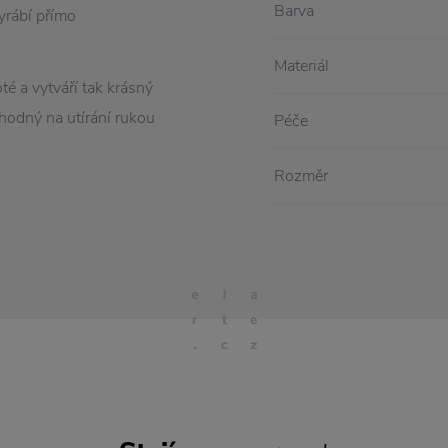
Barva
yrábí přímo
Materiál
oté a vytváří tak krásný
vhodný na utírání rukou
Péče
Rozměr