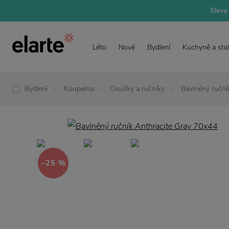
Sleva 
Léto
Nové
Bydlení
Kuchyně a sto
Bydlení
Koupelna
Osušky a ručníky
Bavlněný ruční
−25 %