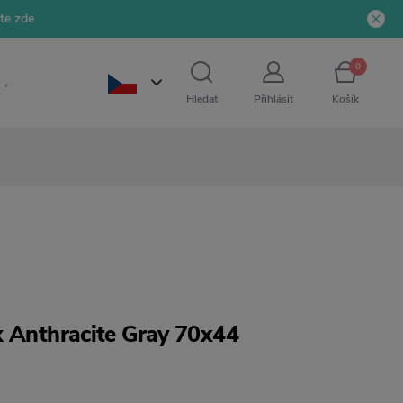
jte zde
0
Hledat
Přihlásit
Košík
k Anthracite Gray 70x44