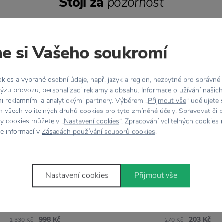
Stojí za
pozornost
e si Vašeho soukromí
%
−25 %
ies a vybrané osobní údaje, např. jazyk a region, nezbytné pro správné
ýzu provozu, personalizaci reklamy a obsahu. Informace o užívání našic
mi reklamními a analytickými partnery. Výběrem „
Přijmout vše
“ udělujete
 všech volitelných druhů cookies pro tyto zmíněné účely. Spravovat či 
hy cookies můžete v „
Nastavení cookies
“. Zpracování volitelných cookies
ce informací v
Zásadách používání souborů cookies
.
Nastavení cookies
Přijmout vše
IRIS HANTVERK
IRIS HANTVERK
ěný věšák Multihanger 13
Odkládací dřevěný talířek
závěsů
Birch 9 cm
998 Kč
203 Kč
1 330 Kč
270 Kč