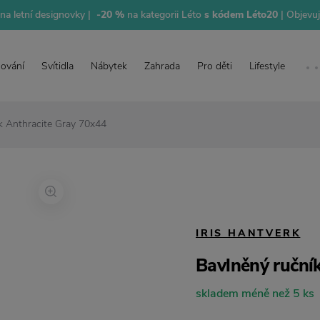
na letní designovky |
-20 %
na kategorii Léto
s kódem Léto20
| Objevu
lování
Svítidla
Nábytek
Zahrada
Pro děti
Lifestyle
k Anthracite Gray 70x44
IRIS HANTVERK
Bavlněný ruční
skladem méně než 5 ks