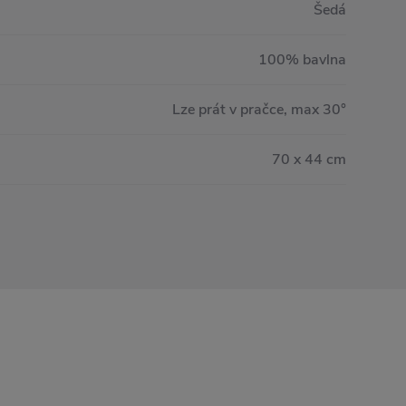
Šedá
100% bavlna
Lze prát v pračce, max 30°
70 x 44 cm