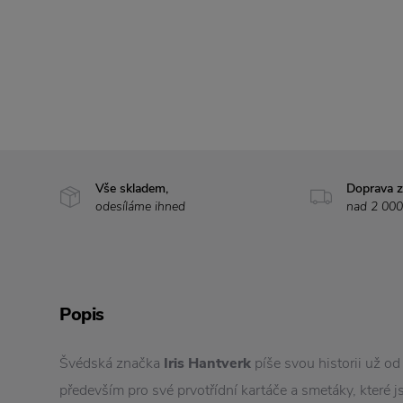
Vše skladem,
Doprava 
odesíláme ihned
nad 2 000
Popis
Švédská značka
Iris Hantverk
píše svou historii už o
především pro své prvotřídní kartáče a smetáky, které 