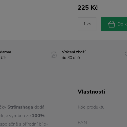
225 Kč
Do k
zdarma
Vrácení zboží
 Kč
do 30 dnů
Vlastnosti
ačky
Strömshaga
dodá
Kód produktu
ek je vyroben ze
100%
EAN
společně s přírodní bílo-