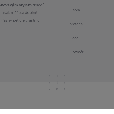
nkovským stylem
doladí
Barva
rousek můžete doplnit
 krásný set dle vlastních
Materiál
Péče
Rozměr