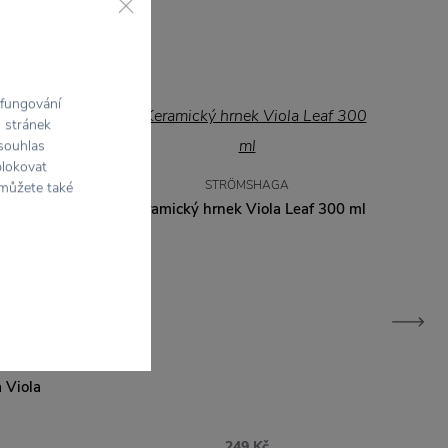
 fungování
h stránek
 souhlas
blokovat
STRÖMSHAGA
 můžete také
Keramický hrnek Viola Leaf 300 ml
 Viola
249 Kč