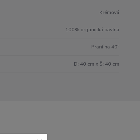
Krémová
100% organická bavlna
Praní na 40°
D: 40 cm x Š: 40 cm