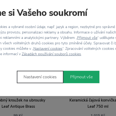
Stojí za
pozornost
e si Vašeho soukromí
ies a vybrané osobní údaje, např. jazyk a region, nezbytné pro správné
ýzu provozu, personalizaci reklamy a obsahu. Informace o užívání našic
mi reklamními a analytickými partnery. Výběrem „
Přijmout vše
“ udělujete
 všech volitelných druhů cookies pro tyto zmíněné účely. Spravovat či 
hy cookies můžete v „
Nastavení cookies
“. Zpracování volitelných cookies
ce informací v
Zásadách používání souborů cookies
.
Nastavení cookies
Přijmout vše
STRÖMSHAGA
STRÖMSHAGA
bný kroužek na ubrousky
Keramická čajová konvička
Leaf Antique Brass
Leaf 750 ml
99 Kč
1 015 Kč