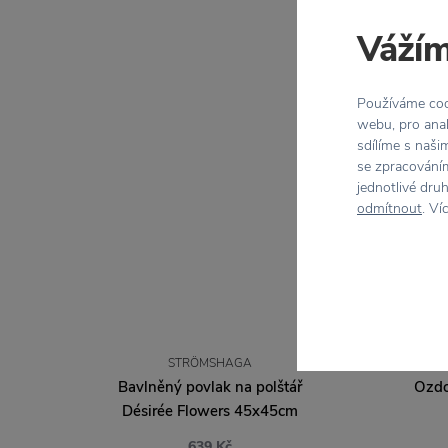
Vážím
Používáme cook
webu, pro anal
sdílíme s naši
se zpracováním
jednotlivé dru
odmítnout
. Ví
STRÖMSHAGA
Bavlněný povlak na polštář
Ozdo
Désirée Flowers 45x45cm
639 Kč