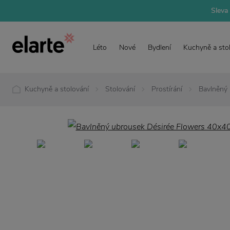
Sleva 
Léto
Nové
Bydlení
Kuchyně a sto
Kuchyně a stolování
Stolování
Prostírání
Bavlněný