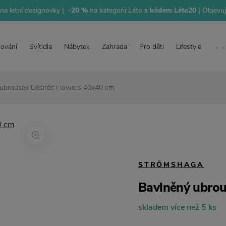
na letní designovky |
-20 %
na kategorii Léto
s kódem Léto20
| Objevu
lování
Svítidla
Nábytek
Zahrada
Pro děti
Lifestyle
 ubrousek Désirée Flowers 40x40 cm
STRÖMSHAGA
Bavlněný ubrou
skladem více než 5 ks