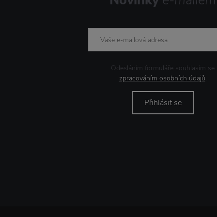
Novinky
e-mailem
Odesláním formuláře souhlasím se
zpracováním osobních údajů
.
Přihlásit se