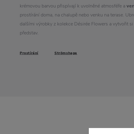
krémovou barvou přispívají k uvolněné atmosféře a
ve
prostírání doma, na chalupě nebo venku na terase. Ub
dalšími výrobky z kolekce
Désirée Flowers a vytvořit si
představ.
Prostírání
Strömshaga