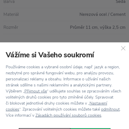
Barva
Šedá
Materiál
Nerezová ocel / Cement
Rozměr
Průměr 11 cm, výška 2,5 cm
Vážíme si Vašeho soukromí
Vše skladem,
odesíláme ihned
Doprava zdarma
nad 2 000 Kč
Používáme cookies a vybrané osobní údaje, např. jazyk a region,
nezbytné pro správné fungování webu, pro analýzu provozu,
Vrácení zboží
do 30 dnů
personalizaci reklamy a obsahu. Informace o užívání našich
stránek sdílíme s našimi reklamními a analytickými partnery.
7500+ produktů
na výběr
Výběrem „
Přijmout vše
“ udělujete souhlas se zpracováním všech
volitelných druhů cookies pro tyto zmíněné účely. Spravovat
Showroom
ve Zlíně
či blokovat jednotlivé druhy cookies můžete v „
Nastavení
cookies
“. Zpracování volitelných cookies můžete také
odmítnout
.
Více informací v
Zásadách používání souborů cookies
.