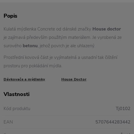
Popis
Kulatá mýdlenka Concrete od dánské značky
House doctor
je zajímavá především použitým materiálem. Je vyrobená ze
surového
betonu
, jehož povrch je ale uhlazený.
Prostřední kovová část je vyjímatelná a usnadní tak čištění
prostoru pro pokládání mýdla.
Dávkovače a mýdlenky
House Doctor
Vlastnosti
Kód produktu
Tj0102
EAN
5707644283442