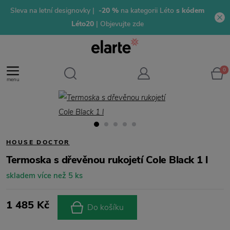
Sleva na letní designovky |
-20 %
na kategorii Léto
s kódem
Léto20
| Objevujte zde
0
menu
HOUSE DOCTOR
Termoska s dřevěnou rukojetí Cole Black 1 l
skladem více než 5 ks
1 485 Kč
Do košíku