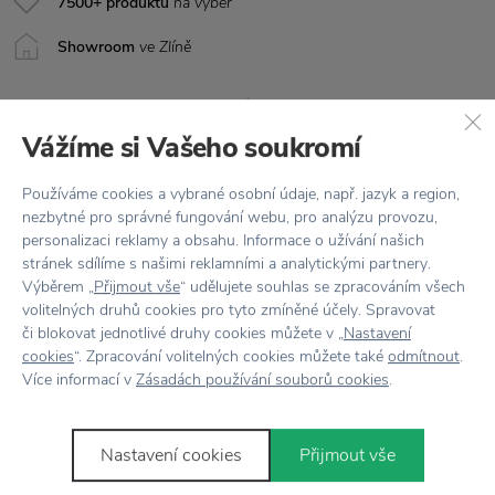
7500+ produktů
na výběr
Showroom
ve Zlíně
Vážíme si Vašeho soukromí
Používáme cookies a vybrané osobní údaje, např. jazyk a region,
nezbytné pro správné fungování webu, pro analýzu provozu,
personalizaci reklamy a obsahu. Informace o užívání našich
Stojí za
pozornost
stránek sdílíme s našimi reklamními a analytickými partnery.
Výběrem „
Přijmout vše
“ udělujete souhlas se zpracováním všech
volitelných druhů cookies pro tyto zmíněné účely. Spravovat
či blokovat jednotlivé druhy cookies můžete v „
Nastavení
cookies
“. Zpracování volitelných cookies můžete také
odmítnout
.
Více informací v
Zásadách používání souborů cookies
.
HOUSE DOCTOR
HOUSE DOCTOR
Nastavení cookies
Přijmout vše
Termoska s dřevěnou rukojetí Cole
Termoska s dřevěnou rukojet
Green 1 l
Black 1,8 l