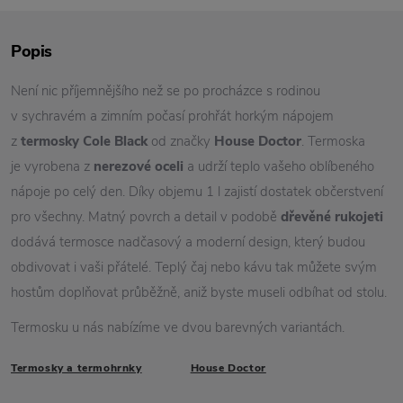
Popis
Není nic příjemnějšího než se po procházce s rodinou
v sychravém a zimním počasí prohřát horkým nápojem
z
termosky Cole Black
od značky
House Doctor
. Termoska
je vyrobena z
nerezové oceli
a udrží teplo vašeho oblíbeného
nápoje po celý den. Díky objemu 1 l zajistí dostatek občerstvení
pro všechny. Matný povrch a detail v podobě
dřevěné rukojeti
dodává termosce nadčasový a moderní design, který budou
obdivovat i vaši přátelé. Teplý čaj nebo kávu tak můžete svým
hostům doplňovat průběžně, aniž byste museli odbíhat od stolu.
Termosku u nás nabízíme ve dvou barevných variantách.
Termosky a termohrnky
House Doctor