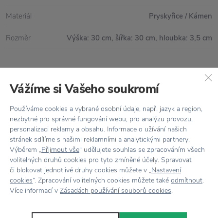
Materiál
Pryskyřice / Kámen
Rozměr
Výška: 30 cm, šířka: 30 cm, hloubka: 3,5 cm
Vše skladem,
odesíláme ihned
Vážíme si Vašeho soukromí
Doprava zdarma
nad 2 000 Kč
Používáme cookies a vybrané osobní údaje, např. jazyk a region,
nezbytné pro správné fungování webu, pro analýzu provozu,
Vrácení zboží
do 30 dnů
personalizaci reklamy a obsahu. Informace o užívání našich
stránek sdílíme s našimi reklamními a analytickými partnery.
7500+ produktů
na výběr
Výběrem „
Přijmout vše
“ udělujete souhlas se zpracováním všech
volitelných druhů cookies pro tyto zmíněné účely. Spravovat
Showroom
ve Zlíně
či blokovat jednotlivé druhy cookies můžete v „
Nastavení
cookies
“. Zpracování volitelných cookies můžete také
odmítnout
.
Více informací v
Zásadách používání souborů cookies
.