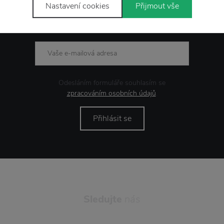
Nastavení cookies
Přijmout vše
Novinky
e-mailem
Odesláním formuláře souhlasím se
zpracováním osobních údajů
.
Přihlásit se
Sledujte
nás