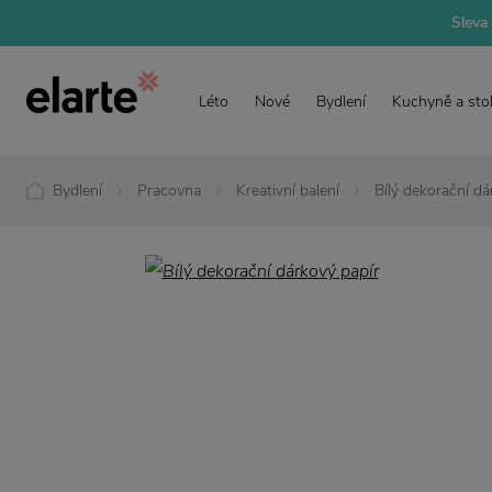
Sleva 
Léto
Nové
Bydlení
Kuchyně a sto
Bydlení
Pracovna
Kreativní balení
Bílý dekorační dá