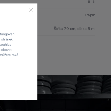
Bílá
Papír
Šířka 70 cm, délka 5 m
 fungování
h stránek
 souhlas
blokovat
 můžete také