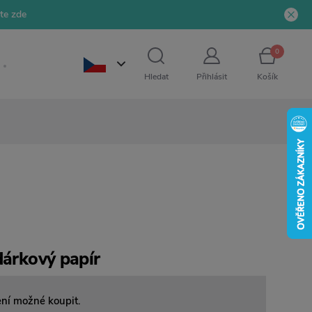
jte zde
0
Hledat
Přihlásit
Košík
dárkový papír
ení možné koupit.