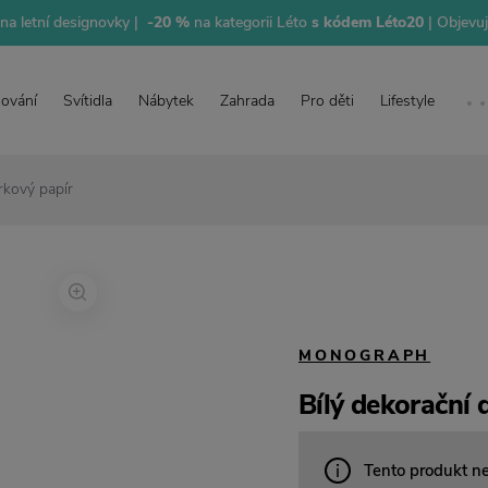
na letní designovky |
-20 %
na kategorii Léto
s kódem Léto20
| Objevu
lování
Svítidla
Nábytek
Zahrada
Pro děti
Lifestyle
rkový papír
MONOGRAPH
Bílý dekorační 
Tento produkt n