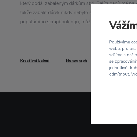
který dodá zabaleným dárkům styl. Balící papír má na k
takže zabalit dárek nikdy nebylo snadnější. Navíc, poku
populárního scrapbookingu, můžete papír využít i kreat
Vážím
Používáme cook
webu, pro anal
sdílíme s naši
Kreativní balení
Monograph
se zpracováním
jednotlivé dru
odmítnout
. Ví