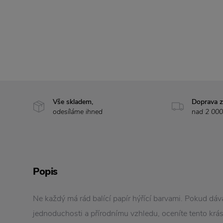
Vše skladem,
Doprava 
odesíláme ihned
nad 2 000
Popis
Ne každý má rád balící papír hýřící barvami. Pokud dáv
jednoduchosti a přírodnímu vzhledu, oceníte tento krás