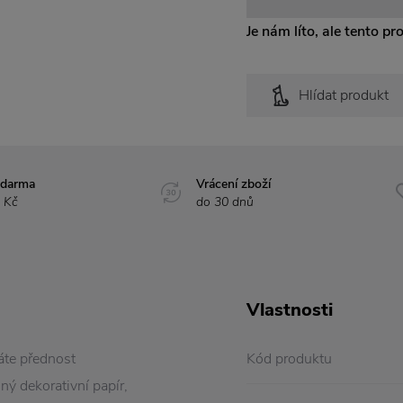
Je nám líto, ale tento pr
Hlídat produkt
zdarma
Vrácení zboží
 Kč
do 30 dnů
Vlastnosti
áte přednost
Kód produktu
ný dekorativní papír,