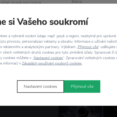
Barva
aždé straně jiný potisk,
d jste milovníci
Materiál
ivní cestou.
e si Vašeho soukromí
Rozměr
ies a vybrané osobní údaje, např. jazyk a region, nezbytné pro správné
ýzu provozu, personalizaci reklamy a obsahu. Informace o užívání našic
mi reklamními a analytickými partnery. Výběrem „
Přijmout vše
“ udělujete
 všech volitelných druhů cookies pro tyto zmíněné účely. Spravovat či 
hy cookies můžete v „
Nastavení cookies
“. Zpracování volitelných cookies
ce informací v
Zásadách používání souborů cookies
.
Nastavení cookies
Přijmout vše