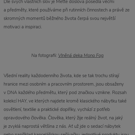
Dle svých vlastních slov je Mette doslova posedlá věcmi
a předměty, které používáme při rutinních činnostech a právě ze
skromných momentů běžného života čerpá svou největší
motivaci a inspiraci.
Na fotografii:
Vlněná deka Mono Fog
Všední reality každodenního života, kde se tak trochu stírají
hranice mezi osobním a pracovním prostorem, jsou obsaženy
v DNA každého předmětu, který pod značkou vznikne. Rozsah
kolekcí HAY, ve kterých najdete kromě klasického nábytku také
osvětlení, textilie a praktické doplňky, vychází z potřeb
opravdového člověka. Člověka, který žije reálný život, na jaký
je zvyklá naprostá většina z nás. Ať už jde o sedací nábytek
nebo například kancelářskou sešívačku, jednotlivé produkty jsou