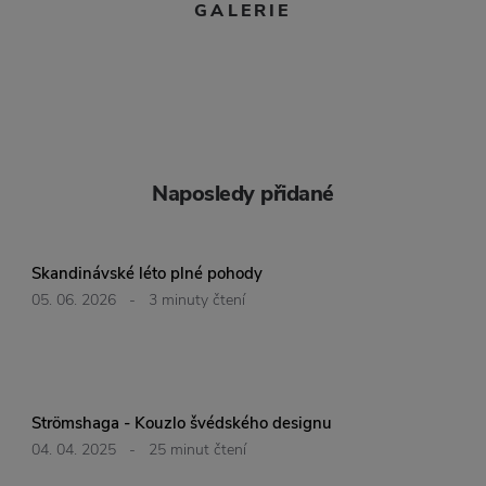
GALERIE
Naposledy přidané
Skandinávské léto plné pohody
05. 06. 2026
-
3 minuty čtení
Strömshaga - Kouzlo švédského designu
04. 04. 2025
-
25 minut čtení