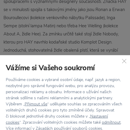
spolupracemi s významnými designéry současnosti. Značka HAY
se v minulosti spojila s takovými jmény jako jsou Ronan a Erwan
Bouroullecovi (kolekce venkovního nábytku Palissade), Inga
Sempe (stolní lampa Matin) nebo třeba Hee Welling (kolekce
About A, židle Hee). Za zmínku určitě také stojí židle Nobody,
kterou pro HAY navrhlo kodaňské studio Komplot Design.
Jednoduchá, stohovatelná židle obalená plstí, která se vyrábí
vylisováním ze stoprocentně recyklovatelného plastu, se stala
Vážíme si Vašeho soukromí
doslova průmyslovou senzací. Důkazem o nesporné kvalitě
čistokrevné designérské práce je fakt, že židle Nobody byla
Používáme cookies a vybrané osobní údaje, např. jazyk a region,
zařazena do stálé sbírky muzea Vitra Design ve Weil am Rhein.
nezbytné pro správné fungování webu, pro analýzu provozu,
personalizaci reklamy a obsahu. Informace o užívání našich
stránek sdílíme s našimi reklamními a analytickými partnery.
Výběrem „
Přijmout vše
“ udělujete souhlas se zpracováním všech
Na fotografii: Židle Nobody
volitelných druhů cookies pro tyto zmíněné účely. Spravovat
či blokovat jednotlivé druhy cookies můžete v „
Nastavení
cookies
“. Zpracování volitelných cookies můžete také
odmítnout
.
Více informací v
Zásadách používání souborů cookies
.
Na Elarte.cz z produktů HAY najdete například hravou a velmi