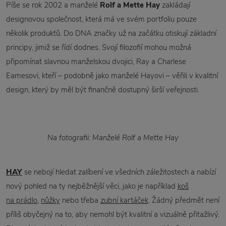
Píše se rok 2002 a manželé
Rolf a Mette Hay
zakládají
designovou společnost, která má ve svém portfoliu pouze
několik produktů. Do DNA značky už na začátku otiskují základní
principy, jimiž se řídí dodnes. Svojí filozofií mohou možná
připomínat slavnou manželskou dvojici, Ray a Charlese
Eamesovi, kteří – podobně jako manželé Hayovi – věřili v kvalitní
design, který by měl být finančně dostupný širší veřejnosti.
Na fotografii: Manželé Rolf a Mette Hay
HAY
se nebojí hledat zalíbení ve všedních záležitostech a nabízí
nový pohled na ty nejběžnější věci, jako je například
koš
na prádlo
,
nůžky
nebo třeba
zubní kartáček
. Žádný předmět není
příliš obyčejný na to, aby nemohl být kvalitní a vizuálně přitažlivý.