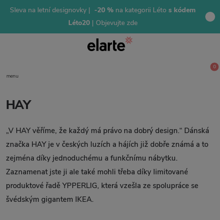
Sleva na letní designovky |
-20 %
na kategorii Léto
s kódem
Léto20
| Objevujte zde
0
menu
HAY
„V HAY věříme, že každý má právo na dobrý design.“ Dánská
značka HAY je v českých luzích a hájích již dobře známá a to
zejména díky jednoduchému a funkčnímu nábytku.
Zaznamenat jste ji ale také mohli třeba díky limitované
produktové řadě YPPERLIG, která vzešla ze spolupráce se
švédským gigantem IKEA.