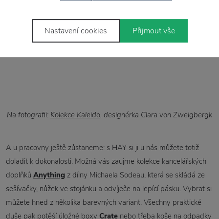
barevnou kolekci táců
Kaleido
od Clary von Zweigbergk, se
kterými si můžete vytvořit krásné, ale také praktické instalace
Nastavení cookies
Přijmout vše
například do pracovny.
Na fotografii:
Kolekce Kaleido
, designérka Clara von Zweigbergk
A u pracovny ještě zůstaneme: s HAY si ji u nás můžete totiž
doladit k dokonalosti. Možná vás zaujme kolekce kancelářských
doplňků
Anything
z dílny Michaela Sodeau, která se skládá ze
sešívačky, nůžek ve stojánku a odvíječe na lepící pásku. Vybrat si
můžete hned z několika barevných variant. Všechny praktické
duše pak potěší úložné boxy
Crate
nebo třeba koše na odpadky