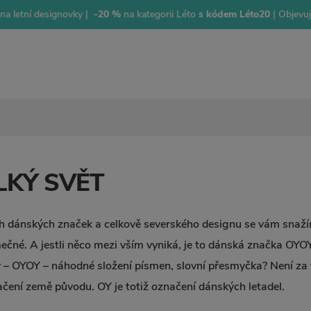
na letní designovky |
-20 %
na kategorii Léto
s kódem Léto20
| Objevu
LKÝ SVĚT
 dánských značek a celkově severského designu se vám snažíme
mečné. A jestli něco mezi vším vyniká, je to dánská značka OYOY 
v – OYOY – náhodné složení písmen, slovní přesmyčka? Není za 
ačení země původu. OY je totiž označení dánských letadel.