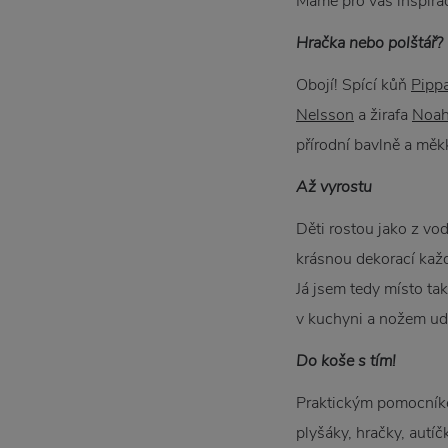
Máme pro vás inspirac
Hračka nebo polštář?
Obojí! Spící kůň
Pipp
Nelsson
a žirafa
Noa
přírodní bavlně a měkk
Až vyrostu
Děti rostou jako z vo
krásnou dekorací každ
Já jsem tedy místo ta
v kuchyni a nožem udě
Do koše s tím!
Praktickým pomocník
plyšáky, hračky, autí