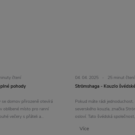
minuty čtení
04. 04. 2025
-
25 minut čtení
 plné pohody
Strömshaga - Kouzlo švédsk
y se domov přirozeně otevírá
Pokud máte rádi jednoduchost, 
v oblíbené místo pro ranní
severského kouzla, značka Strö
ouhé večery s přáteli a…
osloví. Tato švédská společnost,
Více