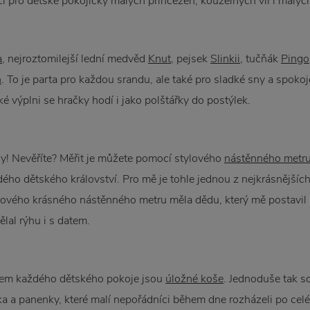
i pro dětské pokojíčky malých princezen, kouzelných víl i malý
a
, nejroztomilejší lední medvěd
Knut
, pejsek
Slinkii
, tučňák
Pingo
h
. To je parta pro každou srandu, ale také pro sladké sny a spoko
é výplni se hračky hodí i jako polštářky do postýlek.
dy! Nevěříte? Měřit je můžete pomocí stylového
nástěnného metr
ého dětského království. Pro mě je tohle jednou z nejkrásnějších
kového krásného nástěnného metru měla dědu, který mě postavil 
lal rýhu i s datem.
em každého dětského pokoje jsou
úložné koše
. Jednoduše tak 
čka a panenky, které malí nepořádníci během dne rozházeli po cel