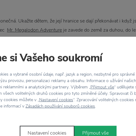
konečná. Ukažte dětem, že její hranice se dají překonávat i když
erec
Mr. Megalodon Adventure
je zavede do země za duhou, do le
m balónem. Zbytek světa jim pak můžete ukázat při hrách na kob
e si Vašeho soukromí
Vánoce jsou snad dvakrát ročně? Pokud je to pro vás ten nejkrásn
 pomalu těšit. A pokud máte děti, dostanou najednou Vánoce úpln
ies a vybrané osobní údaje, např. jazyk a region, nezbytné pro správné
ýzu provozu, personalizaci reklamy a obsahu. Informace o užívání našic
astní malý stromeček v dětském pokoji
vánočními figurkami,
nebo 
mi reklamními a analytickými partnery. Výběrem „
Přijmout vše
“ udělujete
zdobám na ten velký a opravdový stromeček. Zapojíte je tak do p
 všech volitelných druhů cookies pro tyto zmíněné účely. Spravovat či 
hy cookies můžete v „
Nastavení cookies
“. Zpracování volitelných cookies
vat dny do Štědrého dne, přichystejte pro ně
adventní kalendář
a
ce informací v
Zásadách používání souborů cookies
.
žné. Na
nástěnný adventní kalendář
připevníte pomocí malých m
kostmi nebo třeba s mapou a úkoly, které je k dárkům dovedou.
Nastavení cookies
Přijmout vše