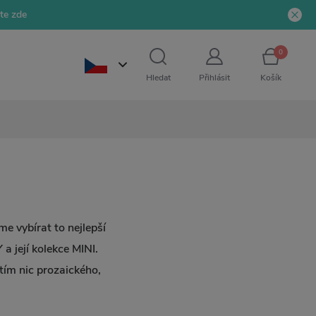
jte zde
0
Hledat
Přihlásit
Košík
 vybírat to nejlepší
a její kolekce MINI.
tím nic prozaického,