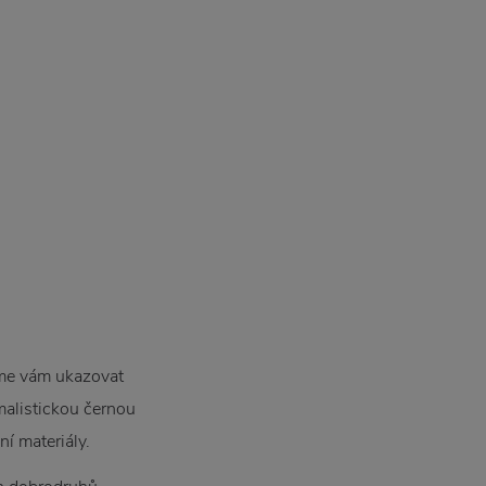
deme vám ukazovat
malistickou černou
ní materiály.