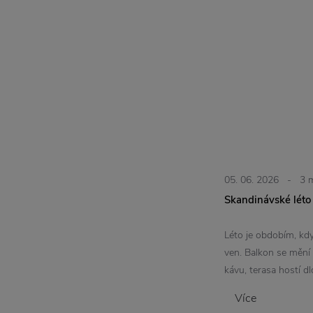
05. 06. 2026
-
3 
Skandinávské léto
Léto je obdobím, kd
ven. Balkon se mění 
kávu, terasa hostí dl
Více