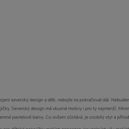
i spojení severský design a děti, nebojte se pokračovat dál. Nebu
jíčky. Severský design má vkusné motivy i pro ty nejmenší. Mini
jemné pastelové barvy. Co ovšem zůstává, je osobitý styl a přírod