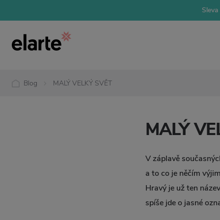
Sleva 
Blog
MALÝ VELKÝ SVĚT
MALÝ VE
V záplavě současných
a to co je něčím výji
Hravý je už ten náze
spíše jde o jasné ozn