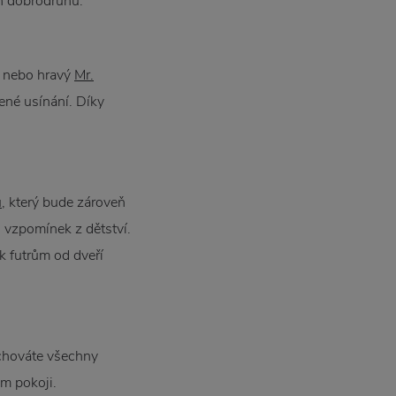
ch dobrodruhů.
nebo hravý
Mr.
jené usínání. Díky
u
, který bude zároveň
 vzpomínek z dětství.
k futrům od dveří
schováte všechny
ém pokoji.