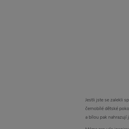
Jestli jste se zalekl
černobílé dětské poko
a bílou pak nahrazují 