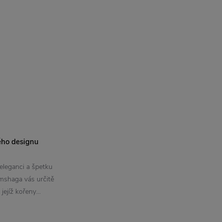
ého designu
eleganci a špetku
mshaga vás určitě
 jejíž kořeny…