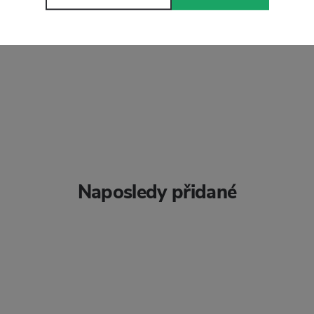
ítková
Naposledy přidané