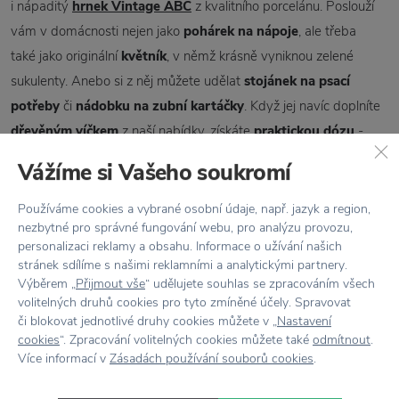
i nápaditý
hrnek
Vintage ABC
z kvalitního porcelánu. Poslouží
vám v domácnosti nejen jako
pohárek na nápoje
, ale třeba
také jako originální
květník
, v němž krásně vyniknou zelené
sukulenty. Anebo si z něj můžete udělat
stojánek na psací
potřeby
či
nádobku na zubní kartáčky
. Když jej navíc doplníte
dřevěným víčkem
z naší nabídky, získáte
praktickou d
ózu
-
zkrátka vaší kreaci se meze nekladou.
Vážíme si Vašeho soukromí
Používáme cookies a vybrané osobní údaje, např. jazyk a region,
nezbytné pro správné fungování webu, pro analýzu provozu,
personalizaci reklamy a obsahu. Informace o užívání našich
stránek sdílíme s našimi reklamními a analytickými partnery.
Výběrem „
Přijmout vše
“ udělujete souhlas se zpracováním všech
volitelných druhů cookies pro tyto zmíněné účely. Spravovat
Publikovala: Zuzana Bílá
či blokovat jednotlivé druhy cookies můžete v „
Nastavení
cookies
“. Zpracování volitelných cookies můžete také
odmítnout
.
Více informací v
Zásadách používání souborů cookies
.