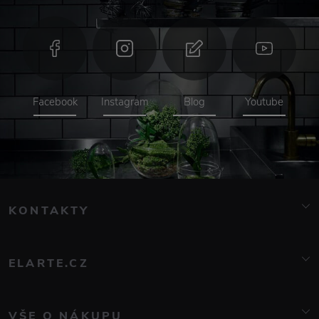
Facebook
Instagram
Blog
Youtube
KONTAKTY
info@elarte.cz
776 081 000
ELARTE.CZ
O nás
Kontakt
VŠE O NÁKUPU