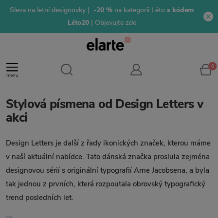
Sleva na letní designovky |
-20 %
na kategorii Léto
s kódem
Léto20
| Objevujte zde
0
menu
Stylová písmena od Design Letters v
akci
Design Letters je další z řady ikonických značek, kterou máme
v naší aktuální nabídce. Tato dánská značka proslula zejména
designovou sérií s originální typografií Arne Jacobsena, a byla
tak jednou z prvních, která rozpoutala obrovský typografický
trend posledních let.