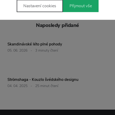
Nastavení cookies
Přijmout vše
Naposledy přidané
Skandinávské léto plné pohody
05. 06. 2026
-
3 minuty čtení
Strömshaga - Kouzlo švédského designu
04. 04. 2025
-
25 minut čtení