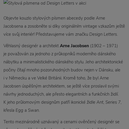
Objevte kouzlo stylových písmen abecedy podle Arne
Jacobsena a zosobněte si díky originálním vintage vzkazům ještě
více svůj interiér! Představujeme vám značku
Design Letters
.
Věhlasný designér a architekt
Arne Jacobsen
(1902 – 1971)
je považován za jednoho z průkopníků moderního dánského
nábytku a minimalistického dánského stylu. Jeho architektonické
počiny čítají mnoho pozoruhodných budov nejen v Dánsku, ale
i v Německu a ve Velké Británii. Kromě toho, že byl Arne
Jacobsen úspěšným architektem, se ještě více proslavil svými
návrhy jednoduchých, ale přesto elegantních a funkčních židlí.
K jeho průlomovým designům patří ikonické
židle Ant, Series 7,
křesla Egg
a
Swan.
Tento mezinárodně uznávaný a cenami ověnčený designér se