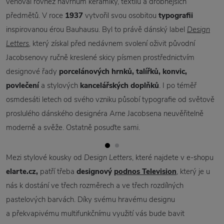
věnoval rovněž návrhům keramiky, textilu a drobnějších
předmětů. V roce
1937
vytvořil svou osobitou
typografii
inspirovanou érou Bauhausu. Byl to právě dánský label
Design
Letters
,
který získal před nedávnem svolení oživit původní
Jacobsenovy ručně kreslené skicy písmen prostřednictvím
designové řady
porcelánových hrnků, talířků, konvic,
povlečení
a stylových
kancelářských doplňků
. I po téměř
osmdesáti letech od svého vzniku působí typografie od světově
proslulého dánského designéra Arne Jacobsena neuvěřitelně
moderně a svěže. Ostatně posuďte sami.
Mezi stylové kousky od
Design Letters
, které najdete v e-shopu
elarte.cz,
patří třeba
designový
podnos
Television
, který je u
nás k dostání ve třech rozměrech a ve třech rozdílných
pastelových barvách. Díky svému hravému designu
a překvapivému multifunkčnímu využití vás bude bavit