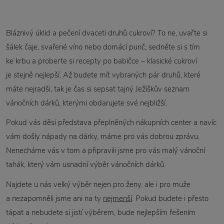
Bláznivý úklid a pečení dvaceti druhů cukroví? To ne, uvařte si
šálek čaje, svařené víno nebo domácí punč, sedněte si s tím
ke krbu a proberte si recepty po babičce – klasické cukroví
je stejně nejlepší. Až budete mít vybraných pár druhů, které
máte nejradši, tak je čas si sepsat tajný Ježíškův seznam
vánočních dárků, kterými obdarujete své nejbližší.
Pokud vás děsí představa přeplněných nákupních center a navíc
vám došly nápady na dárky, máme pro vás dobrou zprávu.
Nenecháme vás v tom a připravili jsme pro vás malý vánoční
tahák, který vám usnadní výběr vánočních dárků.
Najdete u nás velký výběr nejen pro ženy, ale i pro muže
a nezapomněli jsme ani na ty
nejmenší
. Pokud budete i přesto
tápat a nebudete si jistí výběrem, bude nejlepším řešením