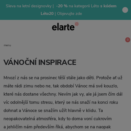
Sleva na letní designovky |
-20 %
na kategorii Léto
s kódem
Léto20
| Objevujte zde
0
menu
VÁNOČNÍ INSPIRACE
Mnozí z nás se na prosinec těší stále jako děti. Protože ať už
máte rádi zimu nebo ne, tak období Vánoc má své kouzlo,
které nás dostane všechny. Nevím jak vy, ale já jsem čím dál
víc odolnější tomu stresu, který se nás snaží na konci roku
dohnat a Vánoce se snažím užít hlavně v klidu. Ta
neopakovatelná atmosféra, kdy to doma voní cukrovím
a jehličím nám především říká, abychom se na naopak