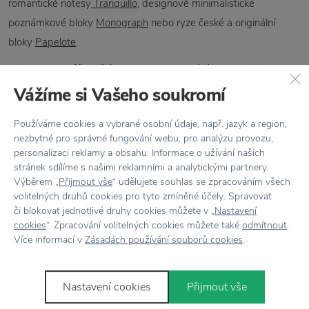
romantické notesy
Tranquillo
, designově minimalistické
poznámkové bloky
Monograph
nebo ryze české a originální
bloky
Papelote
.
Asi nikdy nemůžete šlápnout vedle darováním kosmetiky. A ta
od dánské značky
Meraki
je navíc 100 % přírodní a v nádherném
Vážíme si Vašeho soukromí
designovém balení.
Používáme cookies a vybrané osobní údaje, např. jazyk a region,
PRO NĚJ
nezbytné pro správné fungování webu, pro analýzu provozu,
personalizaci reklamy a obsahu. Informace o užívání našich
Vášnivým cestovatelům udělá radost stírací mapa
Luckies
.
stránek sdílíme s našimi reklamními a analytickými partnery.
Chlapsky minimalistické jsou i hrníčky
Design Letters
. Pro
Výběrem „
Přijmout vše
“ udělujete souhlas se zpracováním všech
volitelných druhů cookies pro tyto zmíněné účely. Spravovat
gurmány a milovníky jídla pak vyberte něco od toho
či blokovat jednotlivé druhy cookies můžete v „
Nastavení
nejpovolanějšího – michelinského šéfkuchaře
Nicolase Vahé
.
cookies
“. Zpracování volitelných cookies můžete také
odmítnout
.
Více informací v
Zásadách používání souborů cookies
.
PRO TY NEJMENŠÍ
Dětem uděláte radost snad čímkoliv, a pokud jim chcete udělat
Nastavení cookies
Přijmout vše
radost hračkou, asi nenajdete roztomilejší než ty od dánské