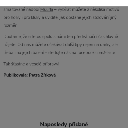
značky
OYOY.
Těm trochu větším dětem se bude hodit
smaltované nádobí
Muurla
– vybírat můžete z několika motivů
pro holky i pro kluky a uvidíte, jak dostane jejich stolování jiný
rozměr.
Doufáme, že si letos spolu s námi ten předvánoční čas hlavně
užijete. Od nás můžete očekávat další tipy nejen na dárky, ale
třeba i na jejich balení – sledujte nás na facebook.com/elarte
Tak šťastné a veselé přípravy!
Publikovala: Petra Zítková
Naposledy přidané