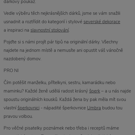
dárkový poukaz.
Vedle výběru těch nejkrásnějších dárků, jsme se vám snažili
usnadnit a roztřídit do kategorií i stylové
severské dekorace
a inspiraci na
slavnostní stolování
.
Pojďte si s námi projít pár tipů na originální dárky. Všechny
najdete na jednom místě a nemusíte ani opustit váš vánočně
nazdobený domov.
PRO NI
Čím potěšit manželku, přítelkyni, sestru, kamarádku nebo
maminku? Každé ženě udělá radost krásný
šperk
– a u nás najde
spoustu originálních kousků. Každá žena by pak měla mít svou
vlastní
šperkovnici
- nápadité šperkovnice
Umbra
budou tou
pravou volbou.
Pro věčné pisatelky poznámek nebo třeba i receptů máme