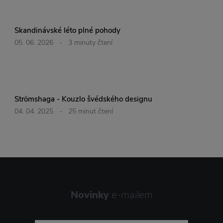
Skandinávské léto plné pohody
05. 06. 2026
-
3 minuty čtení
Strömshaga - Kouzlo švédského designu
04. 04. 2025
-
25 minut čtení
Novinky
e-mailem