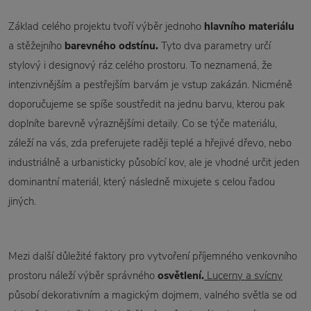
Základ celého projektu tvoří výběr jednoho
hlavního materiálu
a stěžejního
barevného odstínu.
Tyto dva parametry určí
stylový i designový ráz celého prostoru. To neznamená, že
intenzivnějším a pestřejším barvám je vstup zakázán. Nicméně
doporučujeme se spíše soustředit na jednu barvu, kterou pak
doplníte barevně výraznějšími detaily. Co se týče materiálu,
záleží na vás, zda preferujete raději teplé a hřejivé dřevo, nebo
industriálně a urbanisticky působící kov, ale je vhodné určit jeden
dominantní materiál, který následně mixujete s celou řadou
jiných.
Mezi další důležité faktory pro vytvoření příjemného venkovního
prostoru náleží výběr správného
osvětlení.
Lucerny a svícny
působí dekorativním a magickým dojmem, valného světla se od