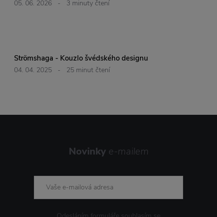
05. 06. 2026
-
3 minuty čtení
Strömshaga - Kouzlo švédského designu
04. 04. 2025
-
25 minut čtení
Novinky
e-mailem
Odesláním formuláře souhlasím se