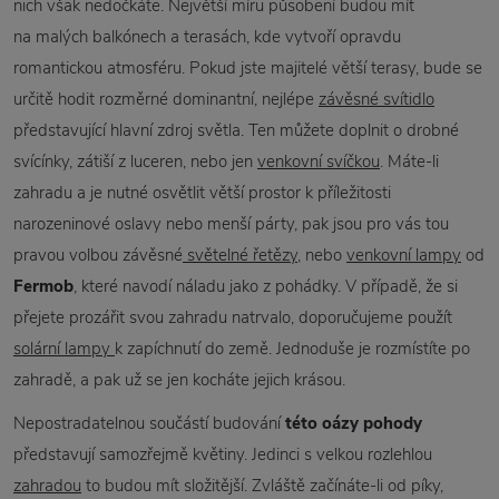
nich však nedočkáte. Největší míru působení budou mít
na malých balkónech a terasách, kde vytvoří opravdu
romantickou atmosféru. Pokud jste majitelé větší terasy, bude se
určitě hodit rozměrné dominantní, nejlépe
závěsné svítidlo
představující hlavní zdroj světla. Ten můžete doplnit o drobné
svícínky, zátiší z luceren, nebo jen
venkovní svíčkou
. Máte-li
zahradu a je nutné osvětlit větší prostor k příležitosti
narozeninové oslavy nebo menší párty, pak jsou pro vás tou
pravou volbou závěsné
světelné řetězy
, nebo
venkovní lampy
od
Fermob
, které navodí náladu jako z pohádky. V případě, že si
přejete prozářit svou zahradu natrvalo, doporučujeme použít
solární lampy
k zapíchnutí do země. Jednoduše je rozmístíte po
zahradě, a pak už se jen kocháte jejich krásou.
Nepostradatelnou součástí budování
této oázy pohody
představují samozřejmě květiny. Jedinci s velkou rozlehlou
zahradou
to budou mít složitější. Zvláště začínáte-li od píky,