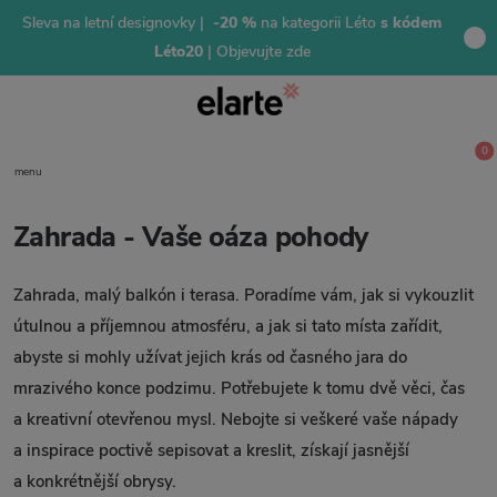
Sleva na letní designovky |
-20 %
na kategorii Léto
s kódem
Léto20
| Objevujte zde
0
menu
Zahrada - Vaše oáza pohody
Zahrada, malý balkón i terasa. Poradíme vám, jak si vykouzlit
útulnou a příjemnou atmosféru, a jak si tato místa zařídit,
abyste si mohly užívat jejich krás od časného jara do
mrazivého konce podzimu. Potřebujete k tomu dvě věci, čas
a kreativní otevřenou mysl. Nebojte si veškeré vaše nápady
a inspirace poctivě sepisovat a kreslit, získají jasnější
a konkrétnější obrysy.