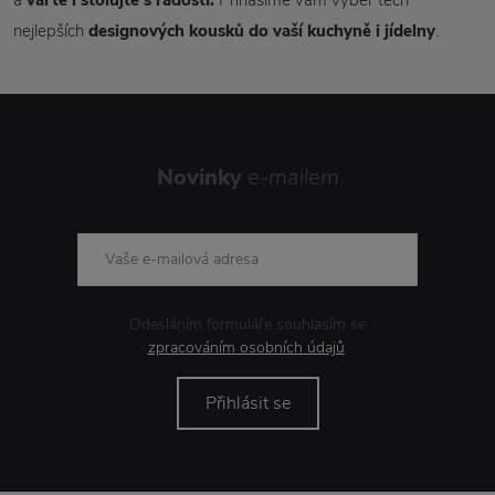
a
vařte i stolujte s radostí.
Přinášíme vám výběr těch
nejlepších
designových kousků do vaší kuchyně i jídelny
.
Novinky
e-mailem
Odesláním formuláře souhlasím se
zpracováním osobních údajů
.
Přihlásit se