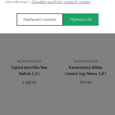
Více informací v
Zásadách používání souborů cookies
.
Nastavení cookies
Přijmout vše
BLOOMINGVILLE
BLOOMINGVILLE
Čajová konvička Bea
Kameninový džbán
Nature 1,2 l
Limone Jug Yellow 1,6 l
1 185 Kč
975 Kč