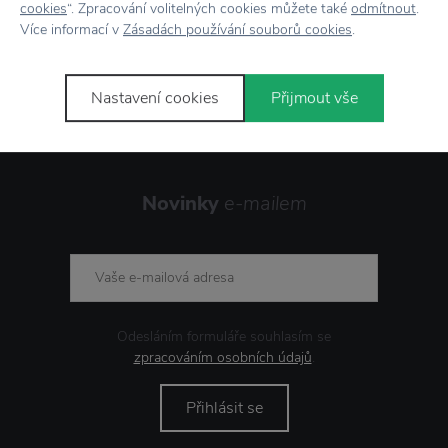
cookies
“. Zpracování volitelných cookies můžete také
odmítnout
.
Více informací v
Zásadách používání souborů cookies
.
Stojí za
pozornost
Nastavení cookies
Přijmout vše
Novinky
e-mailem
Odesláním formuláře souhlasím se
zpracováním osobních údajů
.
Přihlásit se