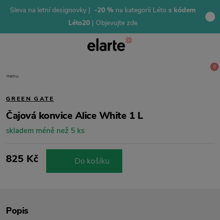
Sleva na letní designovky |
-20 %
na kategorii Léto
s kódem
Léto20
| Objevujte zde
0
menu
GREEN GATE
Čajová konvice Alice White 1 L
skladem méně než 5 ks
825 Kč
Do košíku
Popis