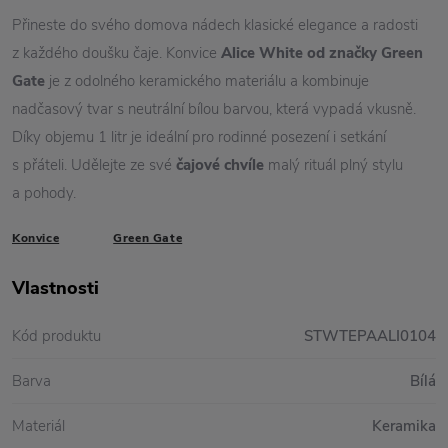
Přineste do svého domova nádech klasické elegance a radosti
z každého doušku čaje. Konvice
Alice White od značky Green
Gate
je z odolného keramického materiálu a kombinuje
nadčasový tvar s neutrální bílou barvou, která vypadá vkusně.
Díky objemu 1 litr je ideální pro rodinné posezení i setkání
s přáteli. Udělejte ze své
čajové chvíle
malý rituál plný stylu
a pohody.
Konvice
Green Gate
Vlastnosti
Kód produktu
STWTEPAALI0104
Barva
Bílá
Materiál
Keramika