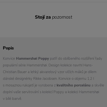
Stojí za
pozornost
Popis
Konvice
Hammershøi Poppy
patří do oblíbeného rozšíření řady
populární série Hammershøi. Design kolekce navrhl Hans-
Christian Bauer a lehký akvarelový vzor vlčích máků je dílem
dánské designérky Rikke Jacobsen. Konvice o objemu 1,2 l
s mosaznou rukojetí je vyrobena z
kvalitního porcelánu
a skvěle
doplní vaše servírování s kolekcí Poppy a kolekci Hammershøi
v bílé barvě.