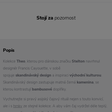
Stojí za
pozornost
Popis
Kolekce
Theo
, kterou pro dánskou značku
Stelton
navrhnul
designér Francis Cayouette, v sobě
spojuje
skandinávský design
a inspiraci
východní kulturou
.
Skandinávský design zastupuje matná černá
kamenina
, se
kterou kontrastují
bambusové
doplňky.
Vychutnejte si pravý asijský čajový rituál nejen s touto konvicí,
ale i s
hrnky
ze stejné kolekce. A aby vám čaj vydržel déle teplý,