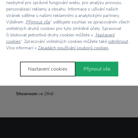
Objem
1,25 l
nezbytné pro správné fungování webu, pro analýzu provozu,
personalizaci reklamy a obsahu. Informace o užívání našich
stránek sdílíme s našimi reklamními a analytickými partnery.
Rozměr
Šířka 21 cm x výška 16 cm
Výběrem „
Přijmout vše
“ udělujete souhlas se zpracováním všech
volitelných druhů cookies pro tyto zmíněné účely. Spravovat
či blokovat jednotlivé druhy cookies můžete v „
Nastavení
cookies
“. Zpracování volitelných cookies můžete také
odmítnout
.
Vše skladem,
odesíláme ihned
Více informací v
Zásadách používání souborů cookies
.
Doprava zdarma
nad 2 000 Kč
Nastavení cookies
Přijmout vše
Vrácení zboží
do 30 dnů
7500+ produktů
na výběr
Showroom
ve Zlíně