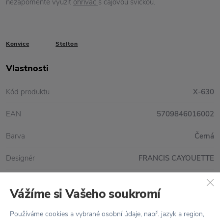
nezapomeňte využít
ohřívač
s čajovou svíčkou.
Konvice
Stelton
Vlastnosti
Kód produktu
X-630
EAN
5709846016002
Barva
Černá
Designér
FRANCIS CAYOUETTE
Kolekce
Nordic
Vážíme si Vašeho soukromí
Materiál
Dřevo / Kamenina
Používáme cookies a vybrané osobní údaje, např. jazyk a region,