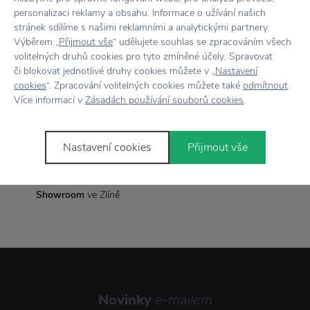
personalizaci reklamy a obsahu. Informace o užívání našich
Rozměr
Ø 8 x 9 cm
stránek sdílíme s našimi reklamními a analytickými partnery.
Výběrem „
Přijmout vše
“ udělujete souhlas se zpracováním všech
volitelných druhů cookies pro tyto zmíněné účely. Spravovat
či blokovat jednotlivé druhy cookies můžete v „
Nastavení
Vše skladem,
odesíláme ihned
cookies
“. Zpracování volitelných cookies můžete také
odmítnout
.
Více informací v
Zásadách používání souborů cookies
.
Doprava zdarma
nad 2 000 Kč
Vrácení zboží
do 30 dnů
Nastavení cookies
Přijmout vše
7500+ produktů
na výběr
Showroom
ve Zlíně
Novinky
e-mailem