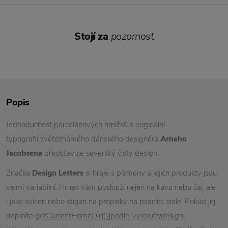
Stojí za
pozornost
Popis
Jednoduchost porcelánových hrníčků s originální
typografií světoznámého dánského designéra
Arneho
Jacobsena
představuje severský čistý design.
Značka
Design Letters
si hraje s písmeny a jejich produkty jsou
velmi variabilní. Hrnek vám poslouží nejen na kávu nebo čaj, ale
i jako svícen nebo stojan na propisky na psacím stole. Pokud jej
doplníte
getCurrentHomeDir()}]podle-vyrobce/design-