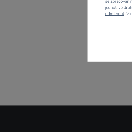
se zpracováním
jednotlivé dru
odmítnout
. Ví