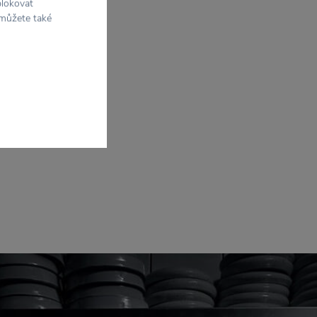
blokovat
 můžete také