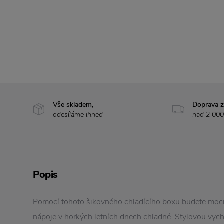
Vše skladem,
Doprava 
odesíláme ihned
nad 2 000
Popis
Pomocí tohoto šikovného chladícího boxu budete moc
nápoje v horkých letních dnech chladné. Stylovou vyc