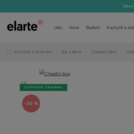
Sleva 
Léto
Nové
Bydlení
Kuchyně a sto
Kuchyně a stolování
Bar a láhve
Chlazení lahví
Chla
DOPRAVA ZDARMA
−30 %