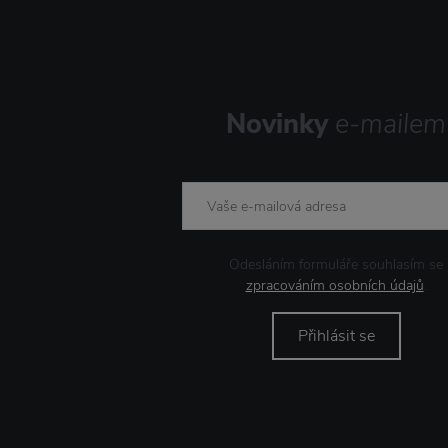
Novinky
e-mailem
Odesláním formuláře souhlasím se
zpracováním osobních údajů
.
Přihlásit se