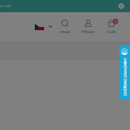
jte zde
0
Hledat
Přihlásit
Košík