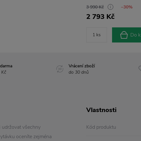
3 990 Kč
−30%
2 793 Kč
Do k
zdarma
Vrácení zboží
 Kč
do 30 dnů
Vlastnosti
i udržovat všechny
Kód produktu
hytávku oceníte zejména