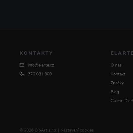
KONTAKTY
ELART
info@elarte.cz
O nás
776 081 000
Kontakt
Značky
Blog
Galerie Dio
© 2026 DioArt s.r.o.
|
Nastavení cookies