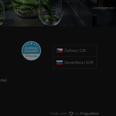
Čeština | CZK
Slovenština | EUR
údajů
Made with
by
PragueBest