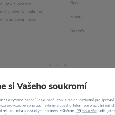
Barva
ně. Box je vyroben
rový vzhled. Na boku ho
Materiál
é na udržování bylin
Rozměr
e si Vašeho soukromí
ies a vybrané osobní údaje, např. jazyk a region, nezbytné pro správné
Stojí za
pozornost
ýzu provozu, personalizaci reklamy a obsahu. Informace o užívání našic
mi reklamními a analytickými partnery. Výběrem „
Přijmout vše
“ udělujete