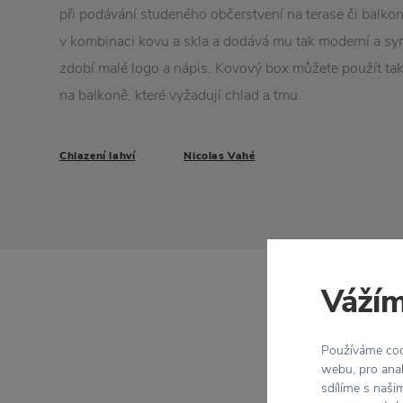
při podávání studeného občerstvení na terase či balko
v kombinaci kovu a skla a dodává mu tak moderní a sy
zdobí malé logo a nápis. Kovový box můžete použít tak
na balkoně, které vyžadují chlad a tmu.
Chlazení lahví
Nicolas Vahé
Vážím
Používáme cook
webu, pro anal
sdílíme s naši