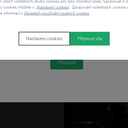
 všech volitelných druhů cookies pro tyto zmíněné účely. Spravovat či 
hy cookies můžete v „
Nastavení cookies
“. Zpracování volitelných cookies
ce informací v
Zásadách používání souborů cookies
.
−30 %
NICOLAS VAHÉ
Sklenice Cool Drinks
Nastavení cookies
Přijmout vše
91 Kč
130 Kč
Přikoupit