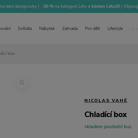
na letní designovky |
-20 %
na kategorii Léto
s kódem Léto20
| Objevu
lování
Svítidla
Nábytek
Zahrada
Pro děti
Lifestyle
dící box
NICOLAS VAHÉ
Chladící box
skladem poslední kus