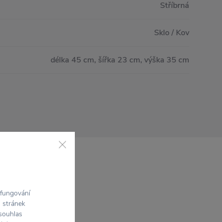
Stříbrná
Sklo / Kov
délka 45 cm, šířka 23 cm, výška 35 cm
 fungování
h stránek
 souhlas