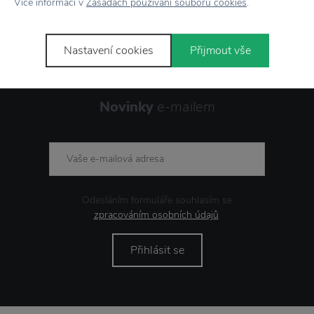
Více informací v
Zásadách používání souborů cookies
.
Nastavení cookies
Přijmout vše
Novinky
e-mailem
Odesláním formuláře souhlasím se
zpracováním osobních údajů
.
Přihlásit se