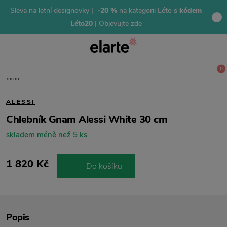
Sleva na letní designovky |
-20 %
na kategorii Léto
s kódem
Léto20
| Objevujte zde
0
menu
ALESSI
Chlebník Gnam Alessi White 30 cm
skladem méně než 5 ks
1 820 Kč
Do košíku
Popis