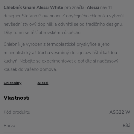
Chlebník Gnam Alessi White
pro značku
Alessi
navrhl
designér Stefano Giovannoni. Z obyčejného chlebníku vytvořil
nevšední stylový doplněk a odvrátil se od tradičního designu.
Díky tomu se těší obrovskému úspěchu.
Chlebník je vyroben z termoplastické pryskyřice a jeho
minimalistický až trochu vesmírný design ozvláštní každou
kuchyň. Nebojte se experimentovat a pořiďte si nadčasový
kousek do vašeho domova.
Chlebníky
Alessi
Vlastnosti
Kód produktu
ASG22 W
Barva
Bílá