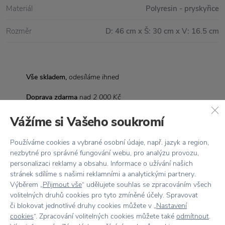
Materiál
Polyresin - pryskyřice
Rozměr
D: 46 cm x Š: 30 cm x V: 16.5 cm
Vše skladem,
odesíláme ihned
Doprava zdarma
nad 2 000 Kč
Vrácení zboží
do 30 dnů
Vážíme si Vašeho soukromí
7500+ produktů
na výběr
Používáme cookies a vybrané osobní údaje, např. jazyk a region,
nezbytné pro správné fungování webu, pro analýzu provozu,
Showroom
ve Zlíně
personalizaci reklamy a obsahu. Informace o užívání našich
stránek sdílíme s našimi reklamními a analytickými partnery.
Výběrem „
Přijmout vše
“ udělujete souhlas se zpracováním všech
volitelných druhů cookies pro tyto zmíněné účely. Spravovat
či blokovat jednotlivé druhy cookies můžete v „
Nastavení
cookies
“. Zpracování volitelných cookies můžete také
odmítnout
.
Stojí za
pozornost