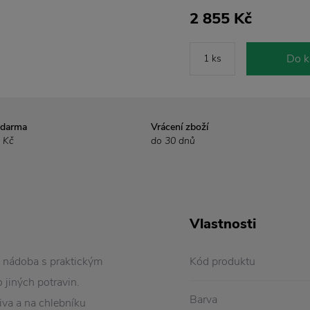
2 855 Kč
Do k
zdarma
Vrácení zboží
 Kč
do 30 dnů
Vlastnosti
o nádoba s praktickým
Kód produktu
 jiných potravin.
Barva
iva a na chlebníku