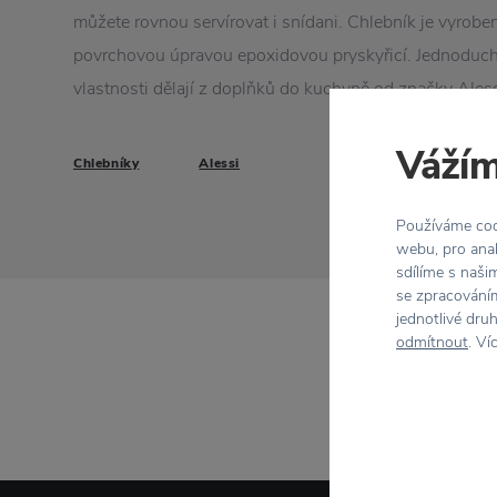
můžete rovnou servírovat i snídani. Chlebník je vyrobe
povrchovou úpravou epoxidovou pryskyřicí. Jednoduch
vlastnosti dělají z doplňků do kuchyně od značky Alessi 
Vážím
Chlebníky
Alessi
Používáme cook
webu, pro anal
sdílíme s naši
se zpracováním
jednotlivé dru
odmítnout
. Ví