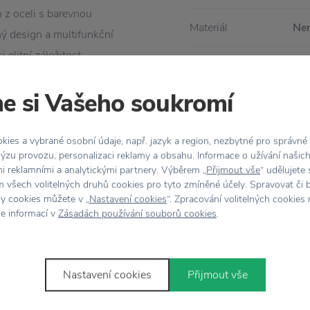
n z oceli s barevnou
Materiál
Ner
ý design a multifunkční
elitní záležitost.
Rozměr
e si Vašeho soukromí
ies a vybrané osobní údaje, např. jazyk a region, nezbytné pro správné
ýzu provozu, personalizaci reklamy a obsahu. Informace o užívání našic
mi reklamními a analytickými partnery. Výběrem „
Přijmout vše
“ udělujete
 všech volitelných druhů cookies pro tyto zmíněné účely. Spravovat či 
hy cookies můžete v „
Nastavení cookies
“. Zpracování volitelných cookies
ce informací v
Zásadách používání souborů cookies
.
Stojí za
pozornost
Nastavení cookies
Přijmout vše