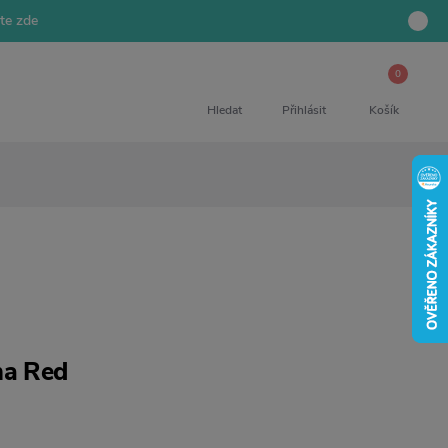
jte zde
0
Hledat
Přihlásit
Košík
na Red