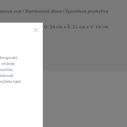
ezová ocel / Bambusové dřevo / Epoxidová pryskyřice
D: 34 cm x Š: 21 cm x V: 14 cm
 fungování
h stránek
 souhlas
blokovat
 můžete také