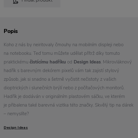
Hlídat produkt
Popis
Koho z nás by neiritovaly čmouhy na mobilním displeji nebo
na notebooku. Teď tomu můžete udělat přítrž díky tomuto
praktickému
čistícímu hadříku
od
Design Ideas
. Mikrovláknový
hadřík s barevným dekórem pixelů vám tak zajistí stylový
způsob, jak si snadno a šetrně vyčistit nečistoty z vašich
dioptrických i slunečních brýlí nebo z počítačových monitorů.
Hadřík je dodáván v originálním plastovém sáčku, ve kterém
je přibalena také barevná vizitka této značky. Skvělý tip na dárek
– nemyslíte?
Design Ideas