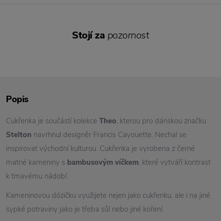
Stojí za
pozornost
Popis
Cukřenka je součástí kolekce
Theo
, kterou pro dánskou značku
Stelton
navrhnul designěr Francis Cayouette. Nechal se
inspirovat východní kulturou. Cukřenka je vyrobena z černé
matné kameniny s
bambusovým víčkem
, které vytváří kontrast
k tmavému nádobí.
Kameninovou dózičku využijete nejen jako cukřenku, ale i na jiné
sypké potraviny jako je třeba sůl nebo jiné koření.