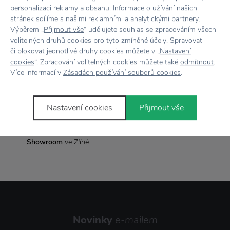
personalizaci reklamy a obsahu. Informace o užívání našich
Rozměr
Ø 9 cm x výška 5,5 cm
stránek sdílíme s našimi reklamními a analytickými partnery.
Výběrem „
Přijmout vše
“ udělujete souhlas se zpracováním všech
volitelných druhů cookies pro tyto zmíněné účely. Spravovat
či blokovat jednotlivé druhy cookies můžete v „
Nastavení
Vše skladem,
odesíláme ihned
cookies
“. Zpracování volitelných cookies můžete také
odmítnout
.
Více informací v
Zásadách používání souborů cookies
.
Doprava zdarma
nad 2 000 Kč
Vrácení zboží
do 30 dnů
Nastavení cookies
Přijmout vše
7500+ produktů
na výběr
Showroom
ve Zlíně
Novinky
e-mailem