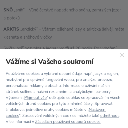
SNÖ
„sníh“ - Vůně čerstvě napadaného sněhu, zamrzlých jezer
a potoků
ARKTIS
„arktický“ - Větrem ošlehané lesy a arktická šalvěj, máta
klasnatá a sněhové vločky
Svíčky hoří pozvolna a jedna vydrží až 20 hodin. Po vyhoření
můžete skleněné nádoby používat dál na čajové svíčky nebo
Vážíme si Vašeho soukromí
jako vázičky na květiny. Součástí svíček je dřevěné víčko.
Používáme cookies a vybrané osobní údaje, např. jazyk a region,
Vonné svíčky
Skandinavisk
nezbytné pro správné fungování webu, pro analýzu provozu,
personalizaci reklamy a obsahu. Informace o užívání našich
Vlastnosti
stránek sdílíme s našimi reklamními a analytickými partnery.
Výběrem „
Přijmout vše
“ udělujete souhlas se zpracováním všech
volitelných druhů cookies pro tyto zmíněné účely. Spravovat
Kód produktu
22
či blokovat jednotlivé druhy cookies můžete v „
Nastavení
cookies
“. Zpracování volitelných cookies můžete také
odmítnout
.
Balení
Více informací v
Zásadách používání souborů cookies
.