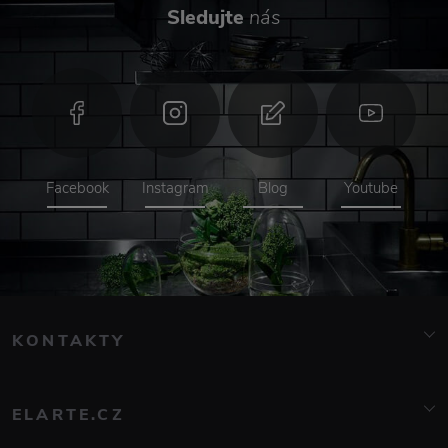
Sledujte
nás
Facebook
Instagram
Blog
Youtube
KONTAKTY
info@elarte.cz
776 081 000
ELARTE.CZ