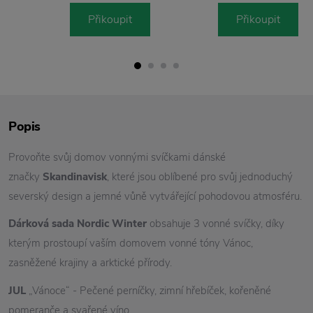
Přikoupit
Přikoupit
Popis
Provoňte svůj domov vonnými svíčkami dánské
značky
Skandinavisk
, které jsou oblíbené pro svůj jednoduchý
severský design a jemné vůně vytvářející pohodovou atmosféru.
Dárková sada Nordic Winter
obsahuje 3 vonné svíčky, díky
kterým prostoupí vaším domovem vonné tóny Vánoc,
zasněžené krajiny a arktické přírody.
JUL
„Vánoce“ - Pečené perníčky, zimní hřebíček, kořeněné
pomeranče a svařené víno