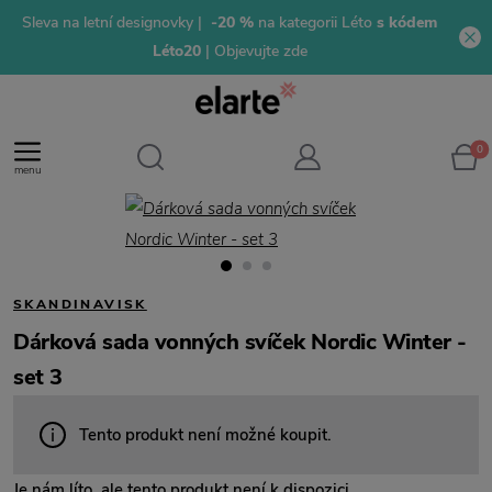
Sleva na letní designovky |
-20 %
na kategorii Léto
s kódem
Léto20
| Objevujte zde
0
menu
SKANDINAVISK
Dárková sada vonných svíček Nordic Winter -
set 3
Tento produkt není možné koupit.
Je nám líto, ale tento produkt není k dispozici.