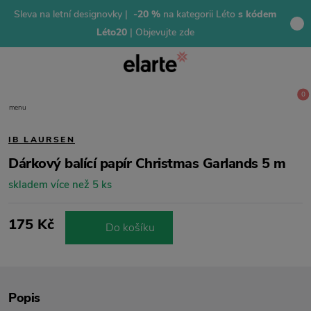
Sleva na letní designovky |
-20 %
na kategorii Léto
s kódem
Léto20
| Objevujte zde
0
menu
IB LAURSEN
Dárkový balící papír Christmas Garlands 5 m
skladem více než 5 ks
175 Kč
Do košíku
Popis