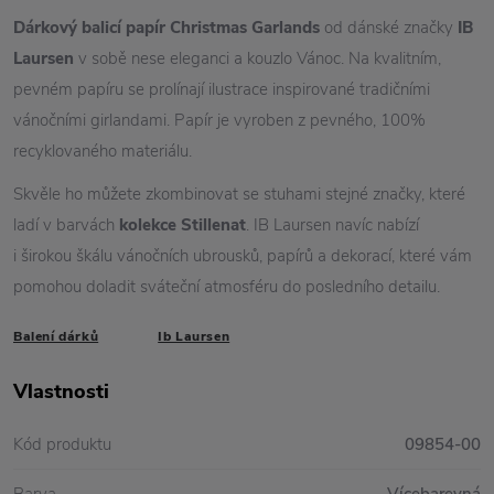
Dárkový balicí papír
Christ
mas Garlands
od dánské značky
IB
Laursen
v sobě nese eleganci a kouzlo Vánoc. Na kvalitním,
pevném papíru se prolínají ilustrace inspirované tradičními
vánočními girlandami. Papír je vyroben z pevného, 100%
recyklovaného materiálu.
Skvěle ho můžete zkombinovat se stuhami stejné značky, které
ladí v barvách
kolekce Stillenat
. IB Laursen navíc nabízí
i širokou škálu vánočních ubrousků, papírů a dekorací, které vám
pomohou doladit sváteční atmosféru do posledního detailu.
Balení dárků
Ib Laursen
Vlastnosti
Kód produktu
09854-00