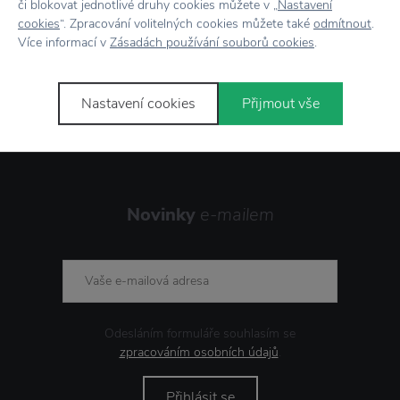
či blokovat jednotlivé druhy cookies můžete v „
Nastavení
cookies
“. Zpracování volitelných cookies můžete také
odmítnout
.
Více informací v
Zásadách používání souborů cookies
.
Stojí za
pozornost
Nastavení cookies
Přijmout vše
Novinky
e-mailem
Odesláním formuláře souhlasím se
zpracováním osobních údajů
.
Přihlásit se