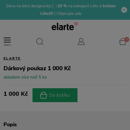
Sleva na letní designovky |
-20 %
na kategorii Léto
s kódem
Léto20
| Objevujte zde
0
menu
ELARTE
Dárkový poukaz 1 000 Kč
skladem více než 5 ks
1 000 Kč
Do košíku
Popis