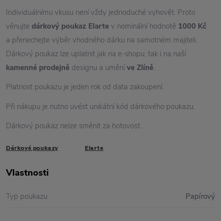
Individuálnímu vkusu není vždy jednoduché vyhovět. Proto
věnujte
dárkový poukaz Elarte
v nominální hodnotě
1000 Kč
a přenechejte výběr vhodného dárku na samotném majiteli.
Dárkový poukaz lze uplatnit jak na e-shopu, tak i na naší
kamenné prodejně
designu a umění
ve Zlíně
.
Platnost poukazu je jeden rok od data zakoupení.
Při nákupu je nutno uvést unikátní kód dárkového poukazu.
Dárkový poukaz nelze směnit za hotovost.
Dárkové poukazy
Elarte
Vlastnosti
Typ poukazu
Papírový