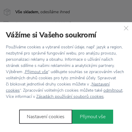
Vše skladem,
odesíláme ihned
Doprava zdarma
nad 2 000 Kč
Vážíme si Vašeho soukromí
Vrácení zboží
do 30 dnů
Používáme cookies a vybrané osobní údaje, např. jazyk a region,
7500+ produktů
na výběr
nezbytné pro správné fungování webu, pro analýzu provozu,
Showroom
ve Zlíně
personalizaci reklamy a obsahu. Informace o užívání našich
stránek sdílíme s našimi reklamními a analytickými partnery.
Výběrem „
Přijmout vše
“ udělujete souhlas se zpracováním všech
volitelných druhů cookies pro tyto zmíněné účely. Spravovat
či blokovat jednotlivé druhy cookies můžete v „
Nastavení
cookies
“. Zpracování volitelných cookies můžete také
odmítnout
.
Více informací v
Zásadách používání souborů cookies
.
Novinky
e-mailem
Nastavení cookies
Přijmout vše