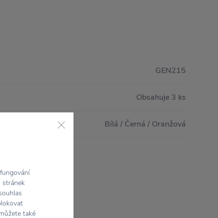
GEN215
Obsahuje 3 ks
Bílá / Černá / Oranžová
 fungování
h stránek
 souhlas
blokovat
 můžete také