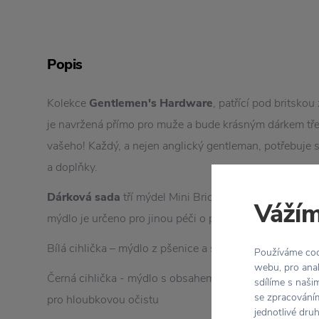
Popis
Kolekce
Gentlemen's
Hardware
, patřící pod britsko
je navržená přímo pro muže a bude krásným dárkem tře
vašeho! Každý, a nejen anglický gentleman, potřebuje 
a doplňky.
Dárková
sada
tří mýdel Mini Brick je provoněná
sant
Vážím
mýdlo je určeno pro jinou péči o pánskou pokožku.
Bílá cihlička – mýdlo z pšenice a santalového dřeva je
Používáme cook
webu, pro anal
Černá cihlička - mýdlo s obsahem dřevěného uhlí a san
sdílíme s naši
se zpracováním
pro hloubkovou očistu
jednotlivé dru