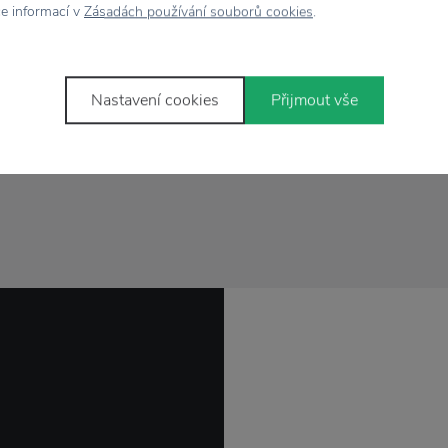
ce informací v
Zásadách používání souborů cookies
.
 osvěžující vůni pro
upte partnerovi jako
Nastavení cookies
Přijmout vše