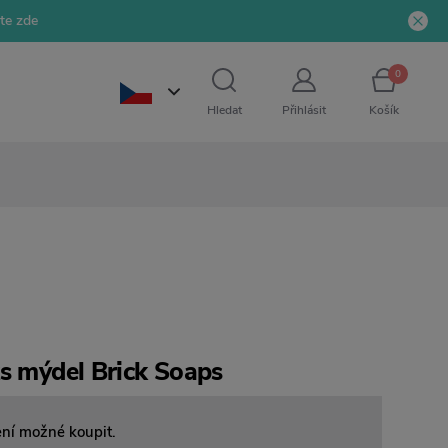
jte zde
0
Hledat
Přihlásit
Košík
ks mýdel Brick Soaps
ení možné koupit.