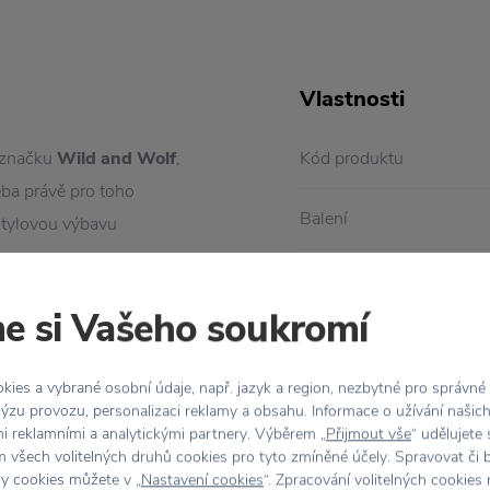
Vlastnosti
u značku
Wild and
Wolf
,
Kód produktu
ba právě pro toho
Balení
stylovou výbavu
Barva
alovým
dřevem
a každé
e si Vašeho soukromí
 určeno pro jemný peeling
ies a vybrané osobní údaje, např. jazyk a region, nezbytné pro správné
ýzu provozu, personalizaci reklamy a obsahu. Informace o užívání našic
talového dřeva je určeno
mi reklamními a analytickými partnery. Výběrem „
Přijmout vše
“ udělujete
 všech volitelných druhů cookies pro tyto zmíněné účely. Spravovat či 
hy cookies můžete v „
Nastavení cookies
“. Zpracování volitelných cookies