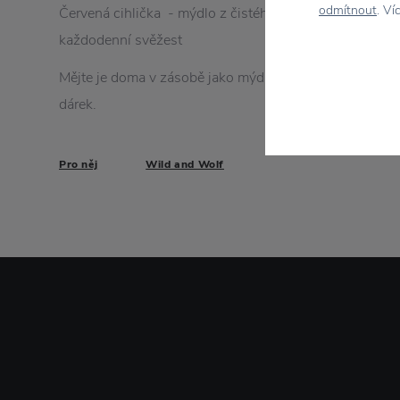
odmítnout
. Ví
Červená cihlička - mýdlo z čistého santalového dřeva s
každodenní svěžest
Mějte je doma v zásobě jako mýdlo pro hosty nebo je k
dárek.
Pro něj
Wild and Wolf