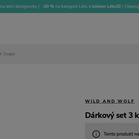
na letní designovky |
-20 %
na kategorii Léto
s kódem Léto20
| Objevu
ck Soaps
WILD AND WOLF
Dárkový set 3 
Tento produkt n