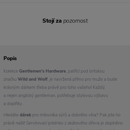
Stojí za
pozornost
Popis
Kolekce
Gentlemen's
Hardware
, patřící pod britskou
značku
Wild and
Wolf
, je navržená přímo pro muže a bude
krásným dárkem třeba právě pro toho vašeho! Každý,
a nejen anglický gentleman, potřebuje stylovou výbavu
a doplňky.
Hledáte
dárek
pro milovníka sýrů a dobrého vína? Pak jste ho
právě našli! Servírovací prkénko z akátového dřeva je doplněno