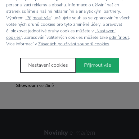
personalizaci reklamy a obsahu. Informace o užívání našich
Rozměr
43,5 cm x 17,5 cm
stránek sdílíme s našimi reklamními a analytickými partnery.
Výběrem „
Přijmout vše
“ udělujete souhlas se zpracováním všech
volitelných druhů cookies pro tyto zmíněné účely. Spravovat
či blokovat jednotlivé druhy cookies můžete v „
Nastavení
Vše skladem,
odesíláme ihned
cookies
“. Zpracování volitelných cookies můžete také
odmítnout
.
Více informací v
Zásadách používání souborů cookies
.
Doprava zdarma
nad 2 000 Kč
Vrácení zboží
do 30 dnů
Nastavení cookies
Přijmout vše
7500+ produktů
na výběr
Showroom
ve Zlíně
Novinky
e-mailem