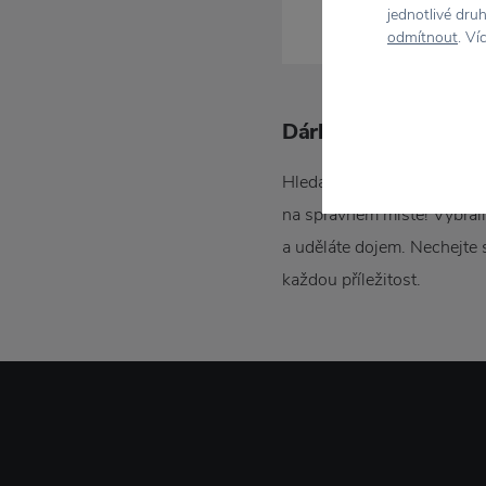
jednotlivé dru
Maileg
odmítnout
. Ví
Marimekko
Meraki
Mr Maria
Dárky | Originální d
Muurla
Nicolas Vahé
Hledáte tip na krásný dáre
Nofred
Novoform
na správném místě! Vybrali
Oyoy
a uděláte dojem. Nechejte 
Pluto Design
každou příležitost.
Rig-Tig
Rosendahl
Rudi Rabitti
Sebra
Skandinavisk
Stelton
Storefactory Scandinavia