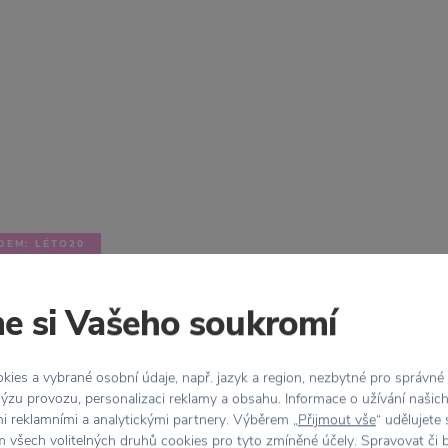
DEM: LÉTO20
S
culptures set 3
e si Vašeho soukromí
č
ies a vybrané osobní údaje, např. jazyk a region, nezbytné pro správné
ýzu provozu, personalizaci reklamy a obsahu. Informace o užívání našic
mi reklamními a analytickými partnery. Výběrem „
Přijmout vše
“ udělujete
 všech volitelných druhů cookies pro tyto zmíněné účely. Spravovat či 