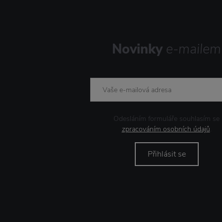
The Organic Company
Tranquillo
Umbra
Wild and Wolf
Novinky
e-mailem
XLBoom
Odesláním formuláře souhlasím se
zpracováním osobních údajů
.
Přihlásit se