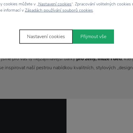
hy cookies můžete v „
Nastavení cookies
“. Zpracování volitelných cookies
ce informací v
Zásadách používání souborů cookies
.
árky ve skandinávském stylu Muubs
Nastavení cookies
Přijmout vše
k
k Vánocům, narozeninám, svátku či výročí
, apod.? Tak v tom 
 jsme pro vás ty nejzajímavější dárky
pro ženy, muže i děti
, kte
se inspirovat naší pestrou nabídkou kvalitních, stylových „desig