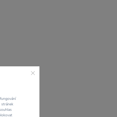
 fungování
h stránek
 souhlas
blokovat