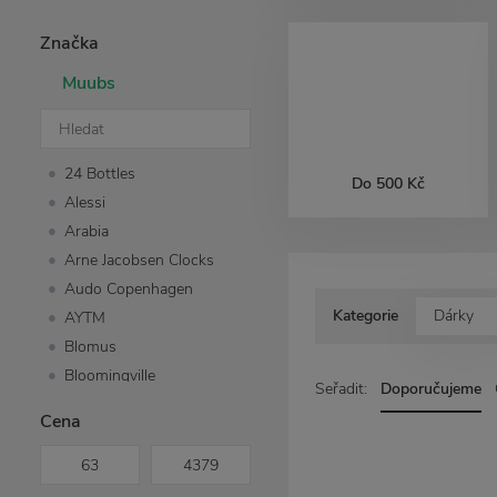
Značka
Muubs
24 Bottles
Do 500 Kč
Alessi
Arabia
Arne Jacobsen Clocks
Audo Copenhagen
Kategorie
Dárky
AYTM
Blomus
Bloomingville
Seřadit:
Doporučujeme
Compagnie de Provence
Cena
COOEE Design
Design House
Stockholm