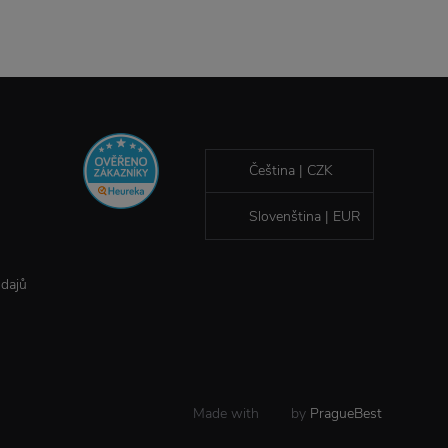
Čeština | CZK
Slovenština | EUR
údajů
Made with
by
PragueBest