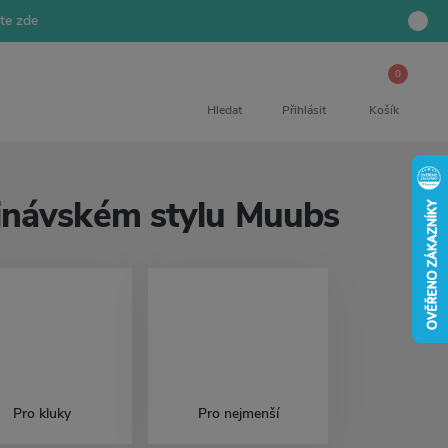
jte zde
0
Hledat
Přihlásit
Košík
dinávském stylu Muubs
Pro kluky
Pro nejmenší