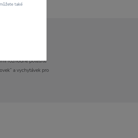
 můžete také
případě jste
rými rozhodně potěšíte
novek“ a vychytávek pro