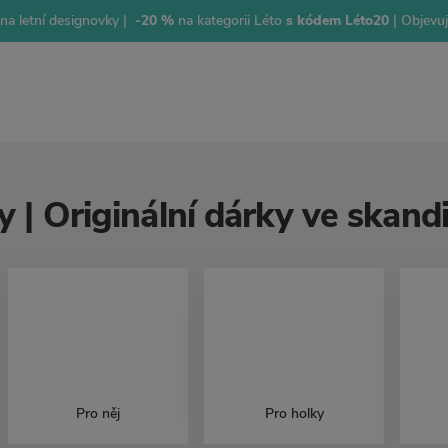
na letní designovky |
-20 %
na kategorii Léto
s kódem Léto20
| Objevu
y | Originální dárky ve skan
Pro něj
Pro holky