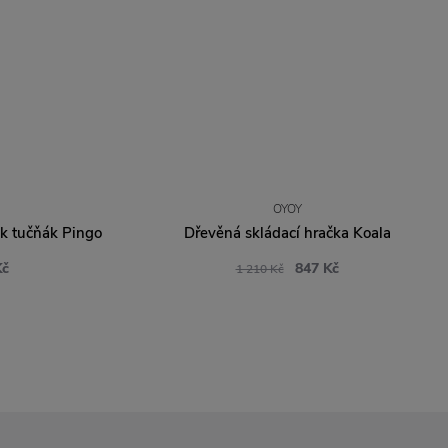
OYOY
ek tučňák Pingo
Dřevěná skládací hračka Koala
Kč
847 Kč
1 210 Kč