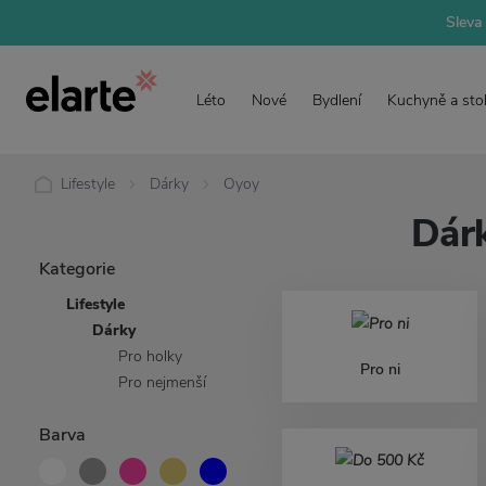
Sleva 
Léto
Nové
Bydlení
Kuchyně a sto
Lifestyle
Dárky
Oyoy
Dárk
Kategorie
Lifestyle
Dárky
Pro holky
Pro ni
Pro nejmenší
Barva