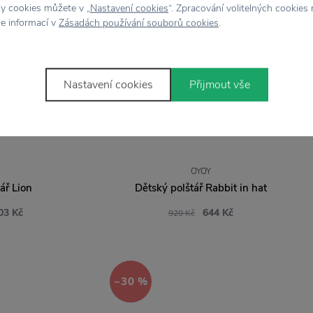
hy cookies můžete v „
Nastavení cookies
“. Zpracování volitelných cookies
ce informací v
Zásadách používání souborů cookies
.
Nastavení cookies
Přijmout vše
OYOY
ář Lion
Dětský polštář Rabbit in hat
03 Kč
644 Kč
920 Kč
−30 %