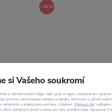
−30 %
OYOY
irafa Noah
Koberec Mr. Megalodon Adventure
e si Vašeho soukromí
Kč
1 043 Kč
1 490 Kč
ies a vybrané osobní údaje, např. jazyk a region, nezbytné pro správné
ýzu provozu, personalizaci reklamy a obsahu. Informace o užívání našic
mi reklamními a analytickými partnery. Výběrem „
Přijmout vše
“ udělujete
−30 %
 všech volitelných druhů cookies pro tyto zmíněné účely. Spravovat či 