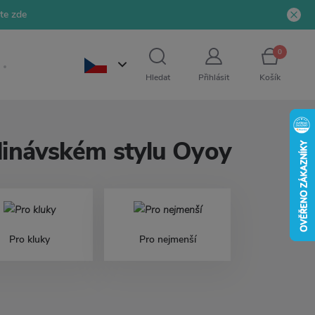
jte zde
0
Hledat
Přihlásit
Košík
ndinávském stylu Oyoy
Pro kluky
Pro nejmenší