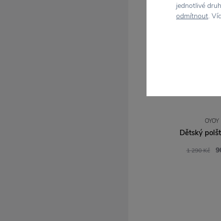
jednotlivé dru
odmítnout
. Ví
OYOY
Dětský polšt
9
1 290 Kč