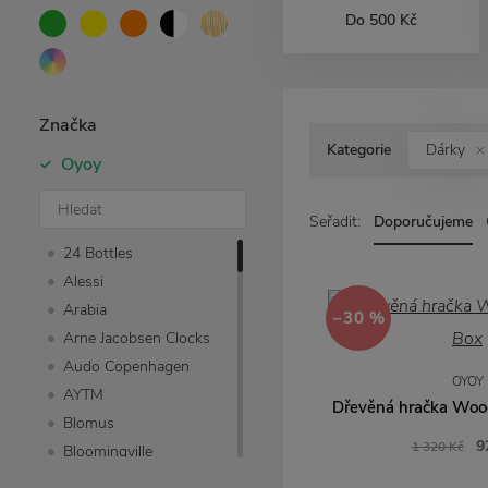
Do 500 Kč
Značka
Kategorie
Dárky
Oyoy
Seřadit:
Doporučujeme
24 Bottles
Alessi
Arabia
−30 %
Arne Jacobsen Clocks
Audo Copenhagen
OYOY
AYTM
Dřevěná hračka Woo
Blomus
9
1 320 Kč
Bloomingville
Compagnie de Provence