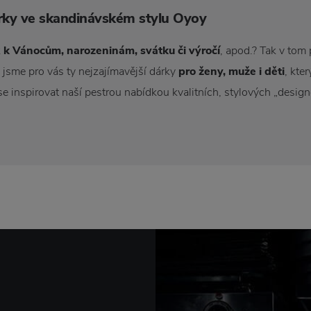
árky ve skandinávském stylu Oyoy
k
k Vánocům, narozeninám, svátku či výročí
, apod.? Tak v tom 
 jsme pro vás ty nejzajímavější dárky
pro ženy, muže i děti
, kte
se inspirovat naší pestrou nabídkou kvalitních, stylových „desig