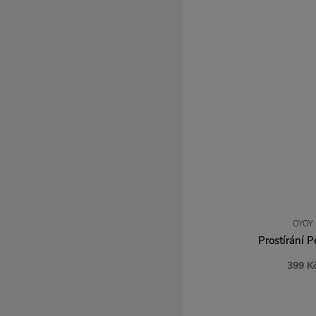
Loqi
Luckies
Lyngby Porcelaen
Maileg
Marimekko
Meraki
Mr Maria
Muubs
Muurla
Nicolas Vahé
Nofred
Novoform
OYOY
Pluto Design
Prostírání 
Rig-Tig
Rosendahl
399 K
Rudi Rabitti
Sebra