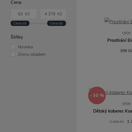
Cena
COOEE Design
Design House
Stockholm
Design Ideas
OYOY
Design Letters
Štítky
Prostírání E
Ernst
Novinka
399 K
Eva Solo
Znovu skladem
Garden Trading
HAY
Holmegaard
House Doctor
Iittala
−30 %
Iris Hantverk
OYOY
Kähler
Dětský koberec Ko
Kay Bojesen Denmark
Knabstrup
1 
2 490 Kč
Kristina Dam Studio