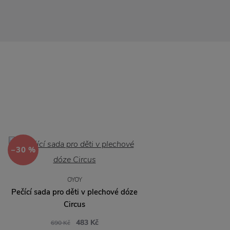
−30 %
OYOY
Pečící sada pro děti v plechové dóze
Circus
483 Kč
690 Kč