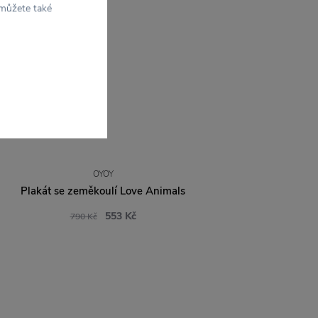
 můžete také
OYOY
Plakát se zeměkoulí Love Animals
553 Kč
790 Kč