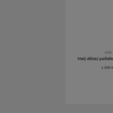
OYOY
Malý dětský polštář
1 099 