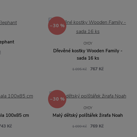
−30 %
lephant
OYOY
Dřevěné kostky Wooden Family -
č
sada 16 ks
767 Kč
1 095 Kč
−30 %
OYOY
ala 100x85 cm
Malý dětský polštářek žirafa Noah
743 Kč
769 Kč
1 099 Kč