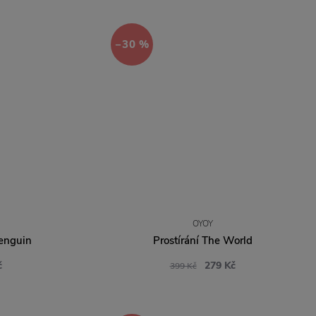
−30 %
OYOY
Penguin
Prostírání The World
č
279 Kč
399 Kč