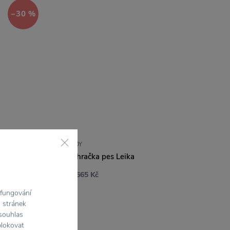
−30 %
OYOY
Dřevěná závěsná hračka pes Leika
665 Kč
950 Kč
 fungování
h stránek
 souhlas
−30 %
blokovat