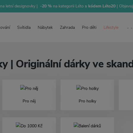
na letní designovky |
-20 %
na kategorii Léto
s kódem Léto20
| Objevu
lování
Svítidla
Nábytek
Zahrada
Pro děti
Lifestyle
y | Originální dárky ve ska
Pro něj
Pro holky