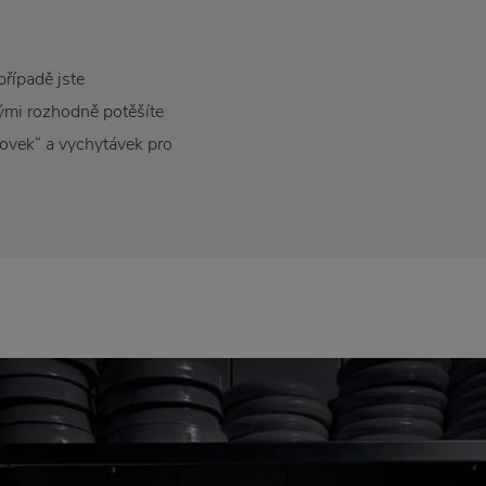
případě jste
rými rozhodně potěšíte
novek“ a vychytávek pro