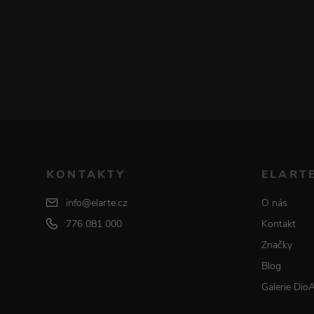
KONTAKTY
ELART
info@elarte.cz
O nás
776 081 000
Kontakt
Značky
Blog
Galerie Dio