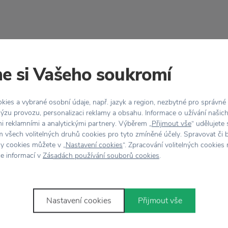
Vlastnosti
e si Vašeho soukromí
lečníkem zejména při
Kód produktu
uchyně
. Díky
ruční
Barva
ies a vybrané osobní údaje, např. jazyk a region, nezbytné pro správné
ýzu provozu, personalizaci reklamy a obsahu. Informace o užívání našic
mi reklamními a analytickými partnery. Výběrem „
Přijmout vše
“ udělujete
Materiál
 všech volitelných druhů cookies pro tyto zmíněné účely. Spravovat či 
hy cookies můžete v „
Nastavení cookies
“. Zpracování volitelných cookies
ce informací v
Zásadách používání souborů cookies
.
Rozměr
Nastavení cookies
Přijmout vše