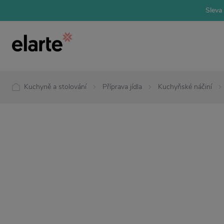
Sleva 
Kuchyně a stolování
Příprava jídla
Kuchyňské náčiní