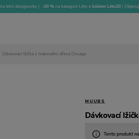
na letní designovky |
-20 %
na kategorii Léto
s kódem Léto20
| Objevu
Dávkovací lžička z teakového dřeva Dosage
MUUBS
Dávkovací lžič
Tento produkt n