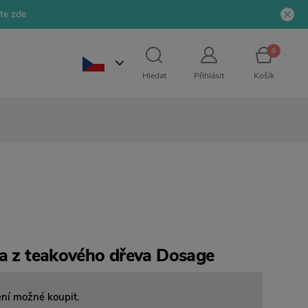
jte zde
0
Hledat
Přihlásit
Košík
ka z teakového dřeva Dosage
ení možné koupit.