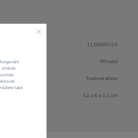
1120000223
Přírodní
 fungování
h stránek
 souhlas
Teakové dřevo
blokovat
 můžete také
12 x 6 x 2,2 cm