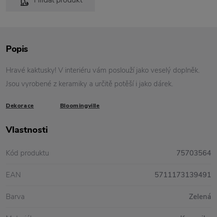
Hlídat produkt
Popis
Hravé kaktusky! V interiéru vám poslouží jako veselý doplněk.
Jsou vyrobené z keramiky a určitě potěší i jako dárek.
Dekorace
Bloomingville
Vlastnosti
Kód produktu
75703564
EAN
5711173139491
Barva
Zelená