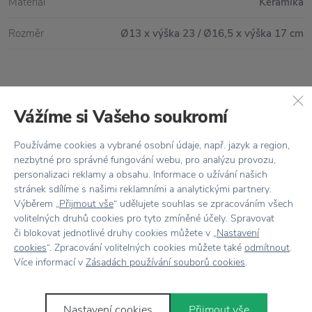
Materiál
Keramika
Rozměr
Ø13 x výška 23 / Ø16,5 x výška 17 cm
Vše skladem,
odesíláme ihned
Vážíme si Vašeho soukromí
Doprava zdarma
nad 2 000 Kč
Používáme cookies a vybrané osobní údaje, např. jazyk a region,
Vrácení zboží
do 30 dnů
nezbytné pro správné fungování webu, pro analýzu provozu,
personalizaci reklamy a obsahu. Informace o užívání našich
7500+ produktů
na výběr
stránek sdílíme s našimi reklamními a analytickými partnery.
Výběrem „
Přijmout vše
“ udělujete souhlas se zpracováním všech
Showroom
ve Zlíně
volitelných druhů cookies pro tyto zmíněné účely. Spravovat
či blokovat jednotlivé druhy cookies můžete v „
Nastavení
cookies
“. Zpracování volitelných cookies můžete také
odmítnout
.
Více informací v
Zásadách používání souborů cookies
.
Nastavení cookies
Přijmout vše