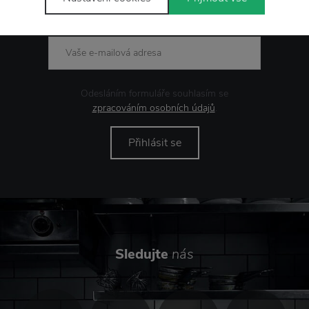
Novinky
e-mailem
Odesláním formuláře souhlasím se
zpracováním osobních údajů
.
Přihlásit se
Sledujte
nás