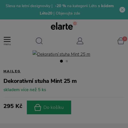
Sleva na letní designovky |
-20 %
na kategorii Léto
s kódem
Léto20
| Objevujte zde
0
menu
MAILEG
Dekorativní stuha Mint 25 m
skladem více než 5 ks
295 Kč
Do košíku