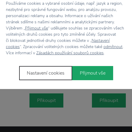
Používáme cookies a vybrané osobní údaje, např. jazyk a region,
nezbytné pro správné fungování webu, pro analýzu provozu,
Stojí za
pozornost
personalizaci reklamy a obsahu. Informace o užívání našich
stránek sdílíme s našimi reklamními a analytickými partnery.
Výběrem „
Přijmout vše
“ udělujete souhlas se zpracováním všech
volitelných druhů cookies pro tyto zmíněné účely. Spravovat
či blokovat jednotlivé druhy cookies můžete v „
Nastavení
cookies
“. Zpracování volitelných cookies můžete také
odmítnout
.
Více informací v
Zásadách používání souborů cookies
.
MAILEG
Dekorativní stuha Powder 25 m
MAILEG
Dárkový balící papír Chev
Nastavení cookies
Přijmout vše
heureux 10 m
295 Kč
325 Kč
Přikoupit
Přikoupit