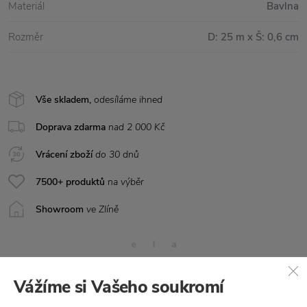
Materiál
Bavlna
Rozměr
D: 25 m x Š: 0,6 cm
Vše skladem,
odesíláme ihned
Doprava zdarma
nad 2 000 Kč
Vrácení zboží
do 30 dnů
7500+ produktů
na výběr
Showroom
ve Zlíně
Vážíme si Vašeho soukromí