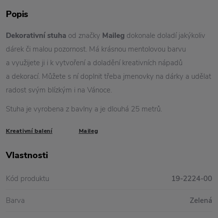
Popis
Dekorativní stuha
od značky
Maileg
dokonale doladí jakýkoliv
dárek či malou pozornost. Má krásnou mentolovou barvu
a využijete ji i k vytvoření a doladění kreativních nápadů
a dekorací. Můžete s ní doplnit třeba jmenovky na dárky a udělat
radost svým blízkým i na Vánoce.
Stuha je vyrobena z bavlny a je dlouhá 25 metrů.
Kreativní balení
Maileg
Vlastnosti
Kód produktu
19-2224-00
Barva
Zelená