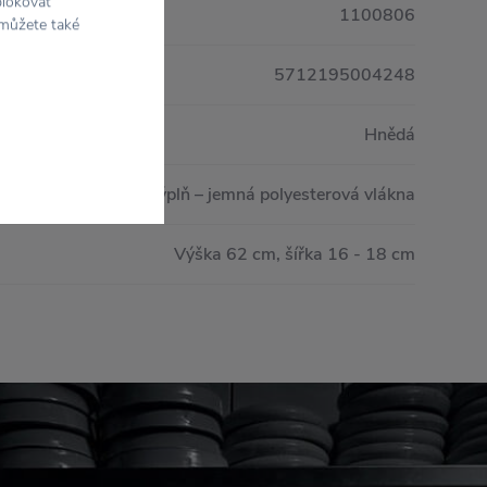
blokovat
1100806
 můžete také
5712195004248
Hnědá
100 % bavlna / Výplň – jemná polyesterová vlákna
Výška 62 cm, šířka 16 - 18 cm