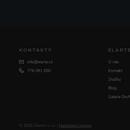
KONTAKTY
ELART
info@elarte.cz
O nás
776 081 000
Kontakt
Značky
Blog
Galerie Dio
© 2026 DioArt s.r.o.
|
Nastavení cookies