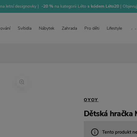
na letní designovky |
-20 %
na kategorii Léto
s kódem Léto20
| Objevu
lování
Svítidla
Nábytek
Zahrada
Pro děti
Lifestyle
OYOY
Dětská hračka 
Tento produkt n