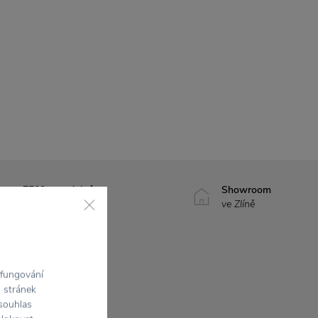
7500+ produktů
Showroom
na výběr
ve Zlíně
 fungování
h stránek
 souhlas