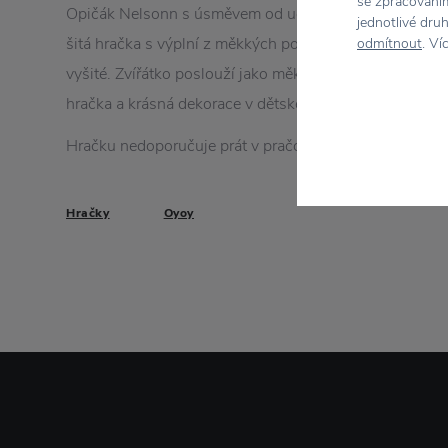
se zpracováním
Opičák Nelsonn s úsměvem od ucha k uchu pobaví i va
jednotlivé dru
šitá hračka s výplní z měkkých polyesterových vláken, o
odmítnout
. Ví
vyšité. Zvířátko poslouží jako měkký polštář v postýlce
hračka a krásná dekorace v dětském pokoji.
Hračku nedoporučuje prát v pračce, pouze ruční čištění
Hračky
Oyoy