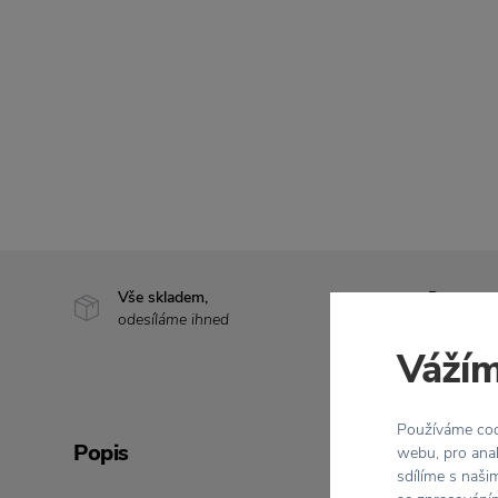
Vše skladem,
Doprava 
odesíláme ihned
nad 2 000
Vážím
Používáme cook
Popis
webu, pro anal
sdílíme s naši