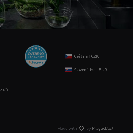
Čeština | CZK
Slovenština | EUR
údajů
Made with
by
PragueBest