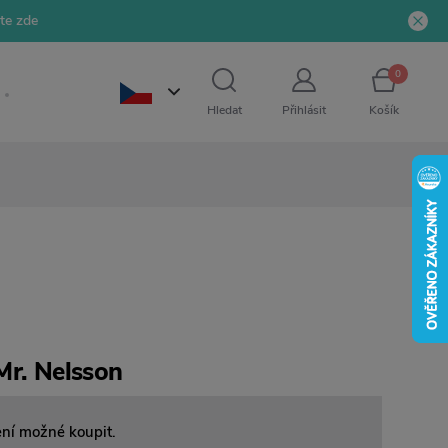
jte zde
0
Hledat
Přihlásit
Košík
Mr. Nelsson
ení možné koupit.