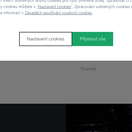
 všech volitelných druhů cookies pro tyto zmíněné účely. Spravovat či 
še malé uličníky. Ručně
Kód produktu
hy cookies můžete v „
Nastavení cookies
“. Zpracování volitelných cookies
či, nos i ústa jsou
ce informací v
Zásadách používání souborů cookies
.
EAN
 nebo kočárku, i jako
Barva
Nastavení cookies
Přijmout vše
!
Materiál
Rozměr