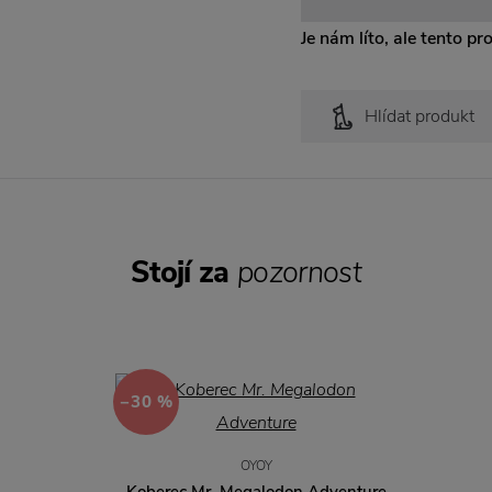
Je nám líto, ale tento pr
Hlídat produkt
Stojí za
pozornost
−30 %
OYOY
Koberec Mr. Megalodon Adventure