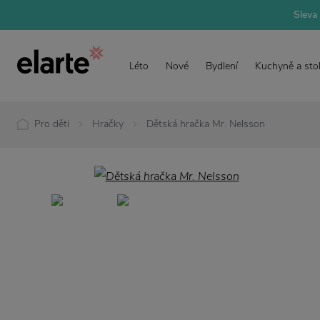
Sleva 
Léto
Nové
Bydlení
Kuchyně a sto
Pro děti
Hračky
Dětská hračka Mr. Nelsson