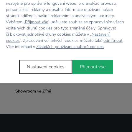
nezbytné pro správné fungování webu, pro analýzu provozu,
Rozměr
V: 10,2 cm x Š: 9,8 cm x H: 7 cm
personalizaci reklamy a obsahu. Informace o užívání našich
stránek sdílíme s našimi reklamními a analytickými partnery.
Žárovka
LED
Výběrem „
Přijmout vše
“ udělujete souhlas se zpracováním všech
volitelných druhů cookies pro tyto zmíněné účely. Spravovat
či blokovat jednotlivé druhy cookies můžete v „
Nastavení
cookies
“. Zpracování volitelných cookies můžete také
odmítnout
.
Vše skladem,
odesíláme ihned
Více informací v
Zásadách používání souborů cookies
.
Doprava zdarma
nad 2 000 Kč
Nastavení cookies
Přijmout vše
Vrácení zboží
do 30 dnů
7500+ produktů
na výběr
Showroom
ve Zlíně