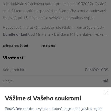
a je dodáván s článkovou baterií pro napájení (CR2032). Ovládá
se tlačítkem on/off na spodní straně lampičky a má zabudovaný
časovač, po 15 minutách se světýlko automaticky vypne.
Radost svým raráškům uděláte jistě i dalšími kamarády z řady
Bundle of Light
od Mr Maria - králíčkem Miffy a žlutým lvíčkem.
Dětské osvětlení
Mr Maria
Vlastnosti
Kód produktu
BLMOQ10BS
Barva
Bílá
Baterie
1 x CR2032, je součástí balení
Vážíme si Vašeho soukromí
Materiál
Měkký silikon bez BPA
Používáme cookies a vybrané osobní údaje, např. jazyk a region,