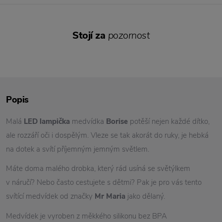
Stojí za
pozornost
Popis
Malá
LED lampička
medvídka
Borise
potěší nejen každé dítko,
ale rozzáří oči i dospělým. Vleze se tak akorát do ruky, je hebká
na dotek a svítí příjemným jemným světlem.
Máte doma malého drobka, který rád usíná se světýlkem
v náručí? Nebo často cestujete s dětmi? Pak je pro vás tento
svítící medvídek od značky
Mr Maria
jako dělaný.
Medvídek je vyroben z měkkého silikonu bez BPA