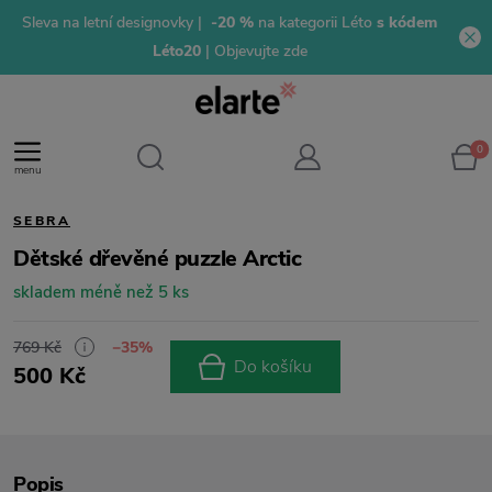
Sleva na letní designovky |
-20 %
na kategorii Léto
s kódem
Léto20
| Objevujte zde
0
menu
SEBRA
Dětské dřevěné puzzle Arctic
skladem méně než 5 ks
769 Kč
−35%
Do košíku
500 Kč
Popis