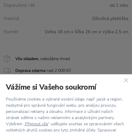
Doporučený věk
od 1 roku
Materiál
Dřevěná překližka
Rozměr
Délka 38 cm x šířka 26 cm x výška 2,5 cm
Vše skladem,
odesíláme ihned
Doprava zdarma
nad 2 000 Kč
Vrácení zboží
do 30 dnů
Vážíme si Vašeho soukromí
7500+ produktů
na výběr
Používáme cookies a vybrané osobní údaje, např. jazyk a region,
nezbytné pro správné fungování webu, pro analýzu provozu,
Showroom
ve Zlíně
personalizaci reklamy a obsahu. Informace o užívání našich
stránek sdílíme s našimi reklamními a analytickými partnery.
Výběrem „
Přijmout vše
“ udělujete souhlas se zpracováním všech
volitelných druhů cookies pro tyto zmíněné účely. Spravovat