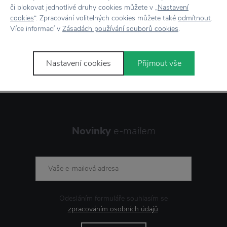
či blokovat jednotlivé druhy cookies můžete v „
Nastavení
cookies
“. Zpracování volitelných cookies můžete také
odmítnout
.
Více informací v
Zásadách používání souborů cookies
.
Stojí za
pozornost
Nastavení cookies
Přijmout vše
Novinky
e-mailem
Odesláním formuláře souhlasím se
zpracováním osobních údajů
.