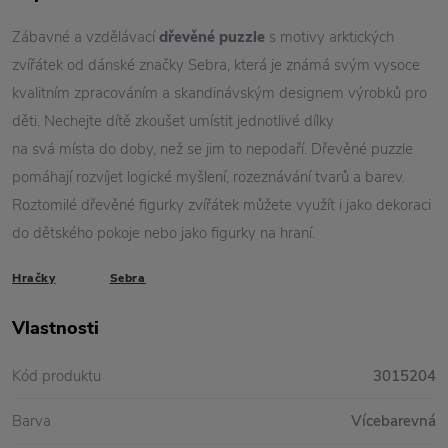
Zábavné a vzdělávací
dřevěné puzzle
s motivy arktických
zvířátek od dánské značky Sebra, která je známá svým vysoce
kvalitním zpracováním a skandinávským designem výrobků pro
děti. Nechejte dítě zkoušet umístit jednotlivé dílky
na svá místa do doby, než se jim to nepodaří. Dřevěné puzzle
pomáhají rozvíjet logické myšlení, rozeznávání tvarů a barev.
Roztomilé dřevěné figurky zvířátek můžete využít i jako dekoraci
do dětského pokoje nebo jako figurky na hraní.
Hračky
Sebra
Vlastnosti
Kód produktu
3015204
Barva
Vícebarevná