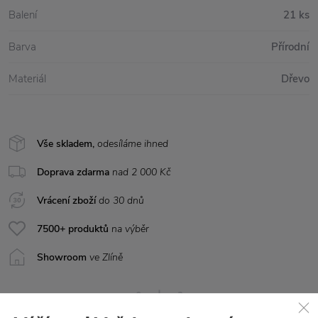
Balení
21 ks
Barva
Přírodní
Materiál
Dřevo
Vše skladem,
odesíláme ihned
Doprava zdarma
nad 2 000 Kč
Vrácení zboží
do 30 dnů
7500+ produktů
na výběr
Showroom
ve Zlíně