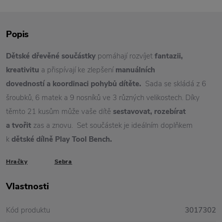
Popis
Dětské dřevěné součástky
pomáhají rozvíjet
fantazii,
kreativitu
a přispívají ke zlepšení
manuálních
dovedností a koordinaci pohybů dítěte.
Sada se skládá z 6
šroubků, 6 matek a 9 nosníků ve 3 různých velikostech. Díky
těmto 21 kusům může vaše dítě
sestavovat, rozebírat
a tvořit
zas a znovu. Set součástek je ideálním doplňkem
k
dětské dílně Play Tool Bench.
Hračky
Sebra
Vlastnosti
Kód produktu
3017302