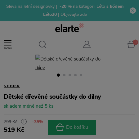
Sleva na letní designovky |
-20 %
na kategorii Léto
s kódem
Léto20
| Objevujte zde
0
menu
SEBRA
Dětské dřevěné součástky do dílny
skladem méně než 5 ks
799 Kč
−35%
Do košíku
519 Kč