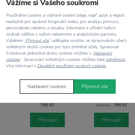
Vážíme si Vašeho soukromí
Používáme cookies a vybrané osobní údaje, např. jazyk a region,
nezbytné pro správné fungování webu, pro analýzu provozu,
personalizaci reklamy a obsahu. Informace o užívání našich
Stojí za
pozornost
stránek sdílíme s našimi reklamními a analytickými partnery.
Výběrem „
Přijmout vše
“ udělujete souhlas se zpracováním všech
volitelných druhů cookies pro tyto zmíněné účely. Spravovat
či blokovat jednotlivé druhy cookies můžete v „
Nastavení
cookies
“. Zpracování volitelných cookies můžete také
odmítnout
.
−35 %
Více informací v
Zásadách používání souborů cookies
.
SEBRA
SEBRA
Dětské dřevěné nářadí do dílny
Skládací dřevěné hasičské 
Nastavení cookies
Přijmout vše
799 Kč
799 Kč
1 229 Kč
Přikoupit
Přikoupit