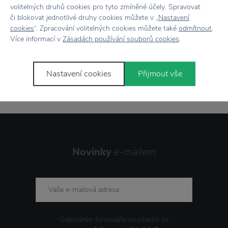
volitelných druhů cookies pro tyto zmíněné účely. Spravovat
Doprava zdarma
nad 2 000 Kč
či blokovat jednotlivé druhy cookies můžete v „
Nastavení
cookies
“. Zpracování volitelných cookies můžete také
odmítnout
.
Vrácení zboží
do 30 dnů
Více informací v
Zásadách používání souborů cookies
.
7500+ produktů
na výběr
Nastavení cookies
Přijmout vše
Showroom
ve Zlíně
Novinky
e-mailem
Odesláním formuláře souhlasím se