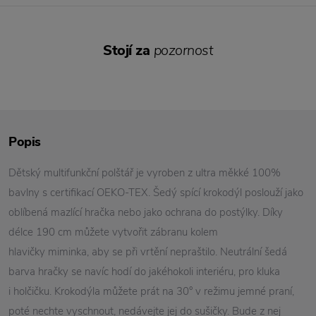
Stojí za
pozornost
Popis
Dětský multifunkční polštář je vyroben z ultra měkké 100%
bavlny s certifikací OEKO-TEX. Šedý spící krokodýl poslouží jako
oblíbená mazlící hračka nebo jako ochrana do postýlky. Díky
délce 190 cm můžete vytvořit zábranu kolem
hlavičky miminka, aby se při vrtění nepraštilo. Neutrální šedá
barva hračky se navíc hodí do jakéhokoli interiéru, pro kluka
i holčičku. Krokodýla můžete prát na 30° v režimu jemné praní,
poté nechte vyschnout, nedávejte jej do sušičky. Bude z nej