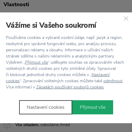
Vlastnosti
Kód produktu
331
Vážíme si Vašeho soukromí
EAN
5709846024687
Používáme cookies a vybrané osobní údaje, např. jazyk a region,
nezbytné pro správné fungování webu, pro analýzu provozu,
Balení
Set 3 ks
personalizaci reklamy a obsahu. Informace o užívání našich
stránek sdílíme s našimi reklamními a analytickými partnery.
Barva
Stříbrná
Výběrem „
Přijmout vše
“ udělujete souhlas se zpracováním všech
volitelných druhů cookies pro tyto zmíněné účely. Spravovat
Délka
17 cm
či blokovat jednotlivé druhy cookies můžete v „
Nastavení
cookies
“. Zpracování volitelných cookies můžete také
odmítnout
.
Kolekce
NORSTAAL
Více informací v
Zásadách používání souborů cookies
.
Materiál
Nerezová ocel
Nastavení cookies
Přijmout vše
Vše skladem,
odesíláme ihned