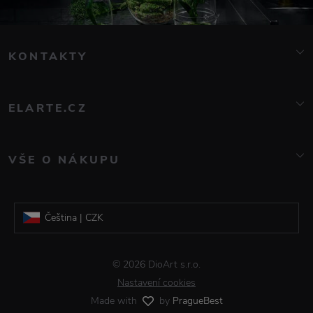
KONTAKTY
info@elarte.cz
776 081 000
ELARTE.CZ
O nás
Kontakt
VŠE O NÁKUPU
Značky
Doprava a platba
Blog
Reklamace a vrácení zboží
Galerie DioArt
Čeština | CZK
Obchodní podmínky
Informace o zpracování osobních údajů
Slovenština | EUR
© 2026 DioArt s.r.o.
Časté dotazy
Nastavení cookies
Made with
by
PragueBest