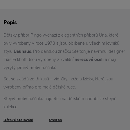
Popis
Dětský příbor Pingo vychází z elegantních příborů Una, které
byly vyrobeny v roce 1973 a jsou oblíbené u všech milovníků
stylu
Bauhaus
. Pro dánskou značku Stelton je navrhnul designér
Tias Eckhoff. Jsou vyrobeny z kvalitní
nerezové oceli
a mají
vyrytý jemný motiv tučňáků.
Set se skládá ze tří kusů – vidličky, nože a lžičky, které jsou
vyrobeny přímo pro malé dětské ruce.
Stejný motiv tučňáku najdete i na dětském nádobí ze stejné
kolekce.
Dětské stolování
Stelton