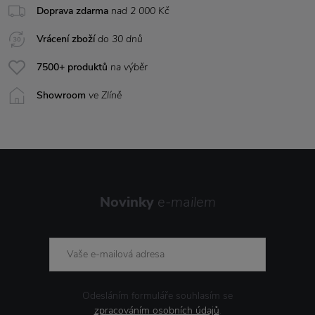
Doprava zdarma
nad 2 000 Kč
Vrácení zboží
do 30 dnů
7500+ produktů
na výběr
Showroom
ve Zlíně
Novinky
e-mailem
Odesláním formuláře souhlasím se
zpracováním osobních údajů
.