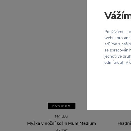
Vážím
Používáme cook
webu, pro anal
sdílíme s naši
se zpracováním
jednotlivé dru
odmítnout
. Ví
NOVINKA
MAILEG
Myška v noční košili Mum Medium
Hradní
33 cm