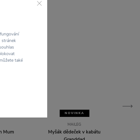
 fungování
h stránek
 souhlas
blokovat
 můžete také
NOVINKA
MAILEG
an Mum
Myšák dědeček v kabátu
Granddad