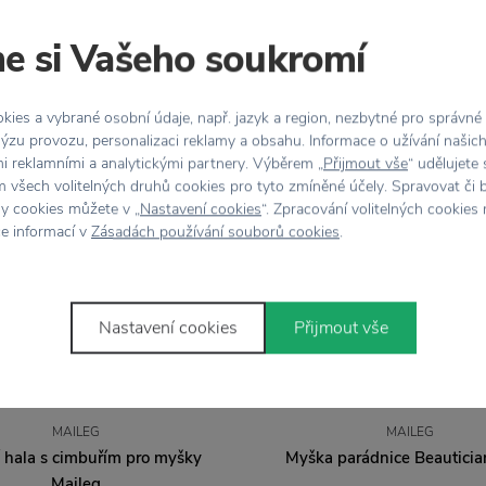
Stojí za
pozornost
e si Vašeho soukromí
ies a vybrané osobní údaje, např. jazyk a region, nezbytné pro správné
ýzu provozu, personalizaci reklamy a obsahu. Informace o užívání našic
mi reklamními a analytickými partnery. Výběrem „
Přijmout vše
“ udělujete
 všech volitelných druhů cookies pro tyto zmíněné účely. Spravovat či 
hy cookies můžete v „
Nastavení cookies
“. Zpracování volitelných cookies
ce informací v
Zásadách používání souborů cookies
.
Nastavení cookies
Přijmout vše
NOVINKA
NOVINKA
MAILEG
MAILEG
 hala s cimbuřím pro myšky
Myška parádnice Beautici
Maileg