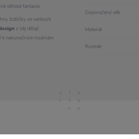
lné dětské fantazie.
Doporučený věk
ny židličky ve velikosti
design
z něj dělají
Materiál
jí k nekonečným hodinám
Rozměr