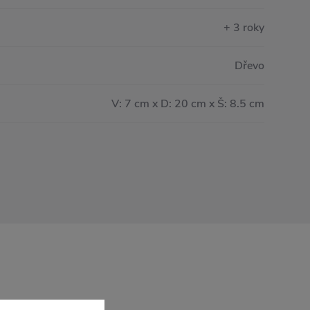
+ 3 roky
Dřevo
V: 7 cm x D: 20 cm x Š: 8.5 cm