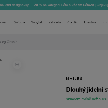
na letní designovky |
-20 %
na kategorii Léto
s kódem Léto20
| Objevu
lování
Svítidla
Nábytek
Zahrada
Pro děti
Lifestyle
ileg Classic
MAILEG
Dlouhý jídelní 
skladem méně než 5 ks