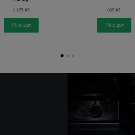
1 175 Kč
825 Kč
Přikoupit
Přikoupit