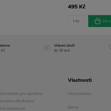
495 Kč
Do k
zdarma
Vrácení zboží
 Kč
do 30 dnů
Vlastnosti
lním místem pro společná
Kód produktu
klasickému dřevěnému
Barva
ulné zázemí pro