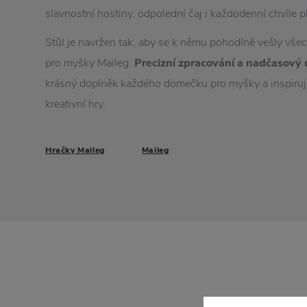
slavnostní hostiny, odpolední čaj i každodenní chvíle p
Stůl je navržen tak, aby se k němu pohodlně vešly všech
pro myšky Maileg.
Precizní zpracování a nadčasový 
krásný doplněk každého domečku pro myšky a inspiru
kreativní hry.
Hračky Maileg
Maileg