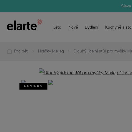
Sleva 
Léto
Nové
Bydlení
Kuchyně a sto
Pro děti
Hračky Maileg
Dlouhý jídelní stůl pro myšky Ma
NOVINKA