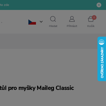
jte zde
0
Hledat
Přihlásit
Košík
stůl pro myšky Maileg Classic