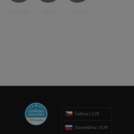
Instagram
Blog
Youtube
Čeština | CZK
Slovenština | EUR