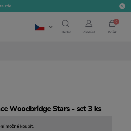
jte zde
0
Hledat
Přihlásit
Košík
ce Woodbridge Stars - set 3 ks
ení možné koupit.