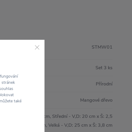
STMW01
Set 3 ks
 fungování
h stránek
Přírodní
 souhlas
blokovat
Mangové dřevo
 můžete také
,D: 15.5 cm x Š: 2,5 cm, Střední - V,D: 20 cm x Š: 2,5
cm, Velká - V,D: 25 cm x Š: 3,8 cm