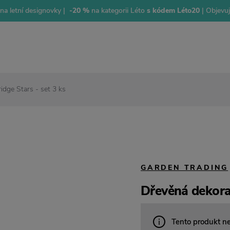
na letní designovky |
-20 %
na kategorii Léto
s kódem Léto20
| Objevu
dge Stars - set 3 ks
GARDEN TRADING
Dřevěná dekora
Tento produkt n