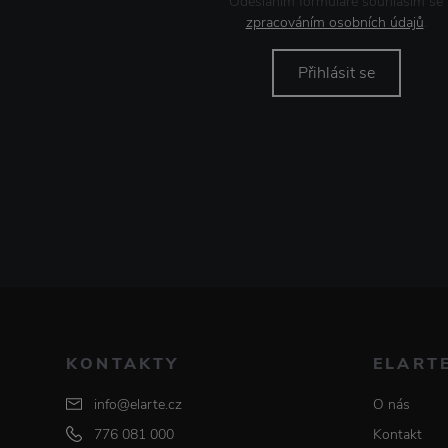
Odesláním formuláře souhlasím se
zpracováním osobních údajů
.
Přihlásit se
KONTAKTY
ELART
info@elarte.cz
O nás
776 081 000
Kontakt