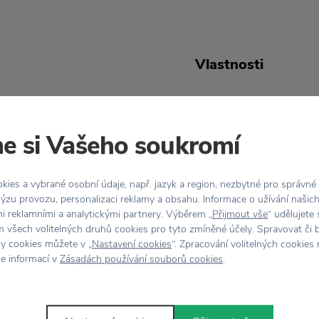
Vlastnosti
ačky
Garden Trading
Kód
ou klidně po celý rok.
produktu
e si Vašeho soukromí
vyjímat na okenním
Balení
zdobit i svátečně
ies a vybrané osobní údaje, např. jazyk a region, nezbytné pro správné
i.
ýzu provozu, personalizaci reklamy a obsahu. Informace o užívání našic
Barva
mi reklamními a analytickými partnery. Výběrem „
Přijmout vše
“ udělujete
 všech volitelných druhů cookies pro tyto zmíněné účely. Spravovat či 
Materiál
hy cookies můžete v „
Nastavení cookies
“. Zpracování volitelných cookies
ce informací v
Zásadách používání souborů cookies
.
Malá - V
Rozměr