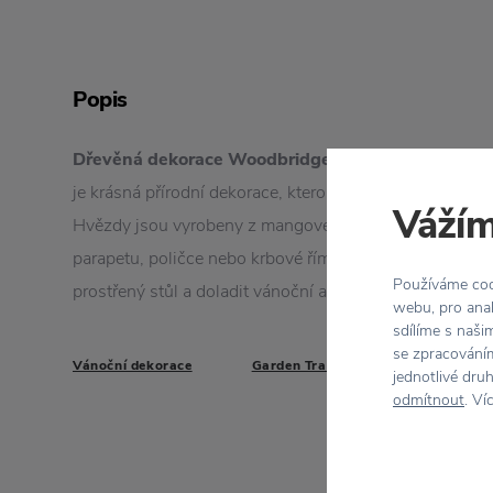
Popis
Dřevěná dekorace Woodbridge Stars
od britské zn
je krásná přírodní dekorace, kterou můžete mít vystaven
Vážím
Hvězdy jsou vyrobeny z mangového dřeva a budou se 
parapetu, poličce nebo krbové římse. Můžete s nimi do
Používáme cook
prostřený stůl a doladit vánoční atmosféru k dokonalost
webu, pro anal
sdílíme s naši
se zpracováním
Vánoční dekorace
Garden Trading
jednotlivé dru
odmítnout
. Ví