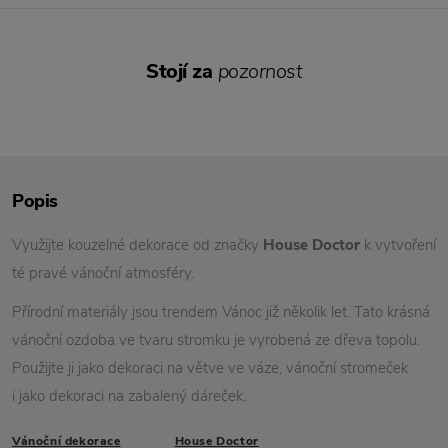
Stojí za
pozornost
Popis
Využijte kouzelné dekorace od značky
House Doctor
k vytvoření
té pravé vánoční atmosféry.
Přírodní materiály jsou trendem Vánoc již několik let. Tato krásná
vánoční ozdoba ve tvaru stromku je vyrobená ze dřeva topolu.
Použijte ji jako dekoraci na větve ve váze, vánoční stromeček
i jako dekoraci na zabalený dáreček.
Vánoční dekorace
House Doctor