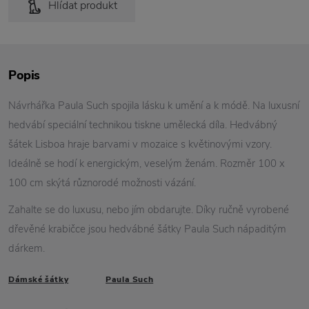
Hlídat produkt
Popis
Návrhářka Paula Such spojila lásku k umění a k módě. Na luxusní
hedvábí speciální technikou tiskne umělecká díla. Hedvábný
šátek Lisboa hraje barvami v mozaice s květinovými vzory.
Ideálně se hodí k energickým, veselým ženám. Rozměr 100 x
100 cm skýtá různorodé možnosti vázání.
Zahalte se do luxusu, nebo jím obdarujte. Díky ručně vyrobené
dřevěné krabičce jsou hedvábné šátky Paula Such nápaditým
dárkem.
Dámské šátky
Paula Such