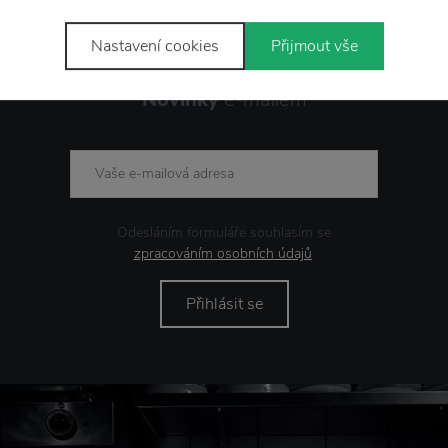
Nastavení cookies
Přijmout vše
Novinky
e-mailem
Odesláním formuláře souhlasím se
zpracováním osobních údajů
.
Přihlásit se