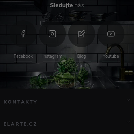
Sledujte
nás
Facebook
Instagram
Blog
Youtube
KONTAKTY
info@elarte.cz
776 081 000
ELARTE.CZ