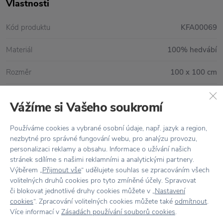
Vlastnosti
Kód produktu
KFA00069
Materiál
100% hedvábí
Rozměr
100 x 100 cm
Vážíme si Vašeho soukromí
Vše skladem,
odesíláme ihned
Používáme cookies a vybrané osobní údaje, např. jazyk a region,
Doprava zdarma
nad 2 000 Kč
nezbytné pro správné fungování webu, pro analýzu provozu,
personalizaci reklamy a obsahu. Informace o užívání našich
Vrácení zboží
do 30 dnů
stránek sdílíme s našimi reklamními a analytickými partnery.
Výběrem „
Přijmout vše
“ udělujete souhlas se zpracováním všech
7500+ produktů
na výběr
volitelných druhů cookies pro tyto zmíněné účely. Spravovat
či blokovat jednotlivé druhy cookies můžete v „
Nastavení
Showroom
ve Zlíně
cookies
“. Zpracování volitelných cookies můžete také
odmítnout
.
Více informací v
Zásadách používání souborů cookies
.