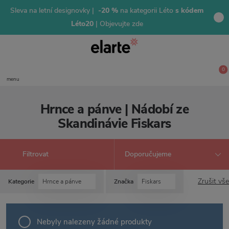
Sleva na letní designovky |
-20 %
na kategorii Léto
s kódem
Léto20
| Objevujte zde
0
menu
Hrnce a pánve | Nádobí ze
Skandinávie Fiskars
Filtrovat
Zrušit vše
Kategorie
Hrnce a pánve
Značka
Fiskars
Nebyly nalezeny žádné produkty