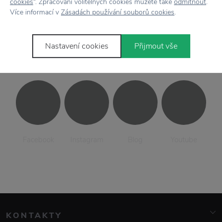
cookies
“. Zpracování volitelných cookies můžete také
odmítnout
.
Více informací v
Zásadách používání souborů cookies
.
Nastavení cookies
Přijmout vše
Sledujte
nás
Facebook
Instagram
Blog
Youtube
KONTAKTY