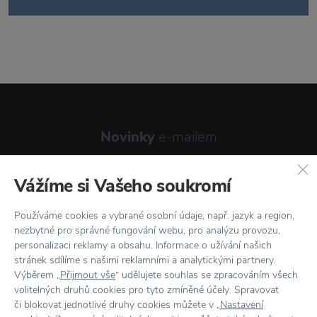
Novinky
e-mailem
Vážíme si Vašeho soukromí
Používáme cookies a vybrané osobní údaje, např. jazyk a region,
nezbytné pro správné fungování webu, pro analýzu provozu,
Odesláním formuláře souhlasím se
personalizaci reklamy a obsahu. Informace o užívání našich
zpracováním osobních údajů
.
stránek sdílíme s našimi reklamními a analytickými partnery.
Výběrem „
Přijmout vše
“ udělujete souhlas se zpracováním všech
Přihlásit se
volitelných druhů cookies pro tyto zmíněné účely. Spravovat
či blokovat jednotlivé druhy cookies můžete v „
Nastavení