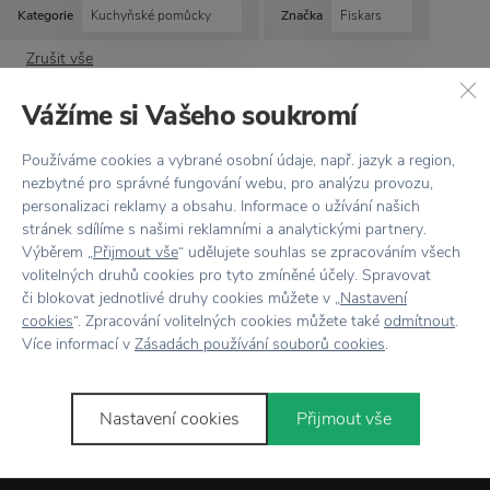
Kategorie
Kuchyňské pomůcky
Značka
Fiskars
Zrušit vše
Vážíme si Vašeho soukromí
Nebyly nalezeny žádné produkty
Používáme cookies a vybrané osobní údaje, např. jazyk a region,
nezbytné pro správné fungování webu, pro analýzu provozu,
personalizaci reklamy a obsahu. Informace o užívání našich
stránek sdílíme s našimi reklamními a analytickými partnery.
Výběrem „
Přijmout vše
“ udělujete souhlas se zpracováním všech
volitelných druhů cookies pro tyto zmíněné účely. Spravovat
či blokovat jednotlivé druhy cookies můžete v „
Nastavení
cookies
“. Zpracování volitelných cookies můžete také
odmítnout
.
Více informací v
Zásadách používání souborů cookies
.
Novinky
e-mailem
Nastavení cookies
Přijmout vše